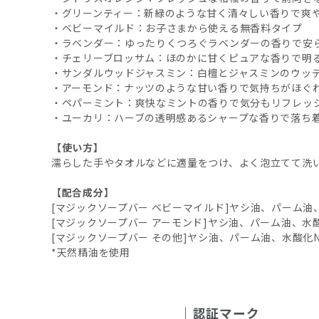
・グリーンティー：新緑のような甘く清々しい香りで爽
・ベビーマイルド：お子さまから使える無香料タイプ
・ラベンダー：ゆったりくつろぐラベンダーの香りで安
・チェリーブロッサム：ほのかに甘くピュアな香りで明
・サンダルウッドジャスミン：白檀とジャスミンのウッ
・アーモンド：ナッツのような甘い香りで気持ちがほぐ
・ペパーミント：爽快なミントの香りで気分もリフレッ
・ユーカリ：ハーブの透明感あるシャープな香りで落ち
【使い方】
濡らした手やタオルなどに適量をつけ、よく泡立てて洗
【配合成分】
[マジックソープバー ベビーマイルド]ヤシ油、パーム
[マジックソープバー アーモンド]ヤシ油、パーム油、
[マジックソープバー その他]ヤシ油、パーム油、水酸
*天然精油を使用
認証マーク