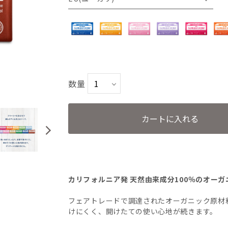
PE(ペパーミント)
CI(シトラスオレンジ)
数量
CH(チェリーブロッサム)
LA(ラベンダー)
カートに入れる
RO(ローズ)
TE(ティーツリー)
カリフォルニア発 天然由来成分100％のオー
GR(グリーンティー)
フェアトレードで調達されたオーガニック原材
けにくく、開けたての使い心地が続きます。
BA(ベビーマイルド)無香料