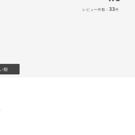
33
レビュー件数：
件
い順
)