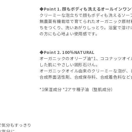
◆Point 1. 顔もボディも洗えるオールインワ
SA(サンダルウッドジャスミン)
クリーミーな泡立ちで顔もボディも洗えるソープ
無農薬有機栽培で育てられたオーガニック原材
ちをつくり、洗いあがりしっとり。浴室で溶け
AL(アーモンド)
の方にも心地よい使用感です。
EU(ユーカリ)
◆Point 2. 100％NATURAL
オーガニックのオリーブ油*1、ココナッツオイル
した肌にやさしい固形石けん。
オーガニックオイル由来のクリーミーな泡が、
合成界面活性剤、合成保存料、合成着色料など
*1保湿成分 *2アサ種子油（整肌成分）
で気分もすっきり
な気分に