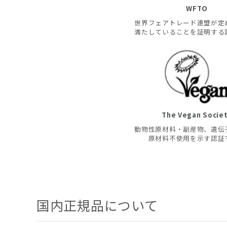
WFTO
世界フェアトレード連盟が定
満たしていることを証明する
The Vegan Socie
動物性原材料・副産物、遺伝
原材料不使用を示す認証
国内正規品について