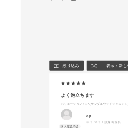
絞り込み
表示：新し
よく泡立ちます
バリエーション：SA(サンダルウッドジャスミン
ay
年代:
30代
肌質:
乾燥肌