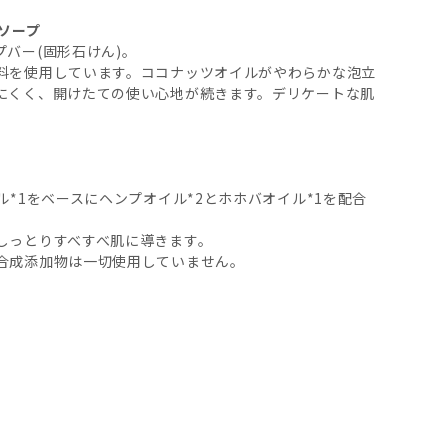
ンソープ
バー(固形石けん)。
料を使用しています。ココナッツオイルがやわらかな泡立
にくく、開けたての使い心地が続きます。デリケートな肌
*1をベースにヘンプオイル*2とホホバオイル*1を配合
しっとりすべすべ肌に導きます。
合成添加物は一切使用していません。