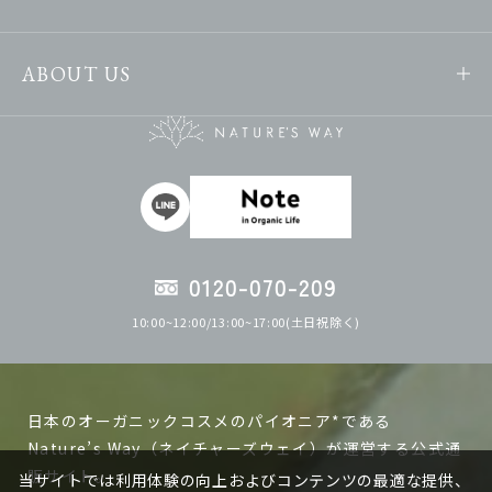
ABOUT US
0120-070-209
10:00~12:00/13:00~17:00(土日祝除く)
日本のオーガニックコスメのパイオニア*である
Nature’s Way（ネイチャーズウェイ）が運営する公式通
販サイト。
当サイトでは利用体験の向上およびコンテンツの最適な提供、