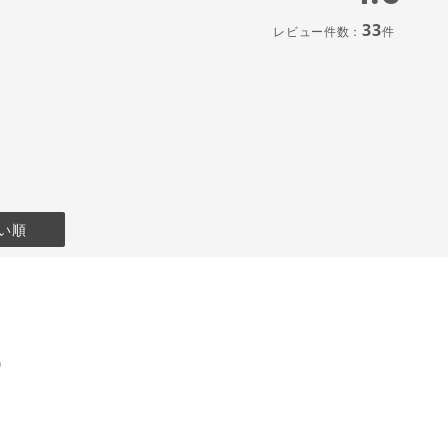
33
レビュー件数：
件
い順
)