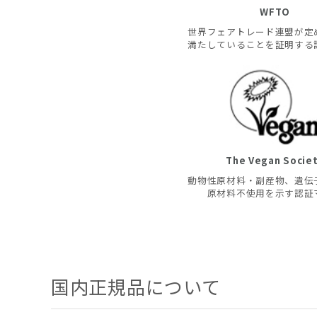
WFTO
世界フェアトレード連盟が定
満たしていることを証明する
The Vegan Socie
動物性原材料・副産物、遺伝
原材料不使用を示す認証
国内正規品について