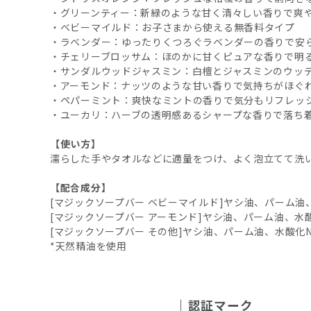
・グリーンティー：新緑のような甘く清々しい香りで爽
・ベビーマイルド：お子さまから使える無香料タイプ
・ラベンダー：ゆったりくつろぐラベンダーの香りで安
・チェリーブロッサム：ほのかに甘くピュアな香りで明
・サンダルウッドジャスミン：白檀とジャスミンのウッ
・アーモンド：ナッツのような甘い香りで気持ちがほぐ
・ペパーミント：爽快なミントの香りで気分もリフレッ
・ユーカリ：ハーブの透明感あるシャープな香りで落ち
【使い方】
濡らした手やタオルなどに適量をつけ、よく泡立てて洗
【配合成分】
[マジックソープバー ベビーマイルド]ヤシ油、パーム
[マジックソープバー アーモンド]ヤシ油、パーム油、
[マジックソープバー その他]ヤシ油、パーム油、水酸
*天然精油を使用
認証マーク