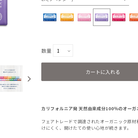
PE(ペパーミント)
CI(シトラスオレンジ)
数量
CH(チェリーブロッサム)
LA(ラベンダー)
カートに入れる
RO(ローズ)
TE(ティーツリー)
カリフォルニア発 天然由来成分100％のオー
GR(グリーンティー)
フェアトレードで調達されたオーガニック原材
けにくく、開けたての使い心地が続きます。
BA(ベビーマイルド)無香料