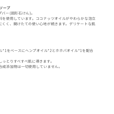
ンソープ
バー(固形石けん)。
料を使用しています。ココナッツオイルがやわらかな泡立
にくく、開けたての使い心地が続きます。デリケートな肌
*1をベースにヘンプオイル*2とホホバオイル*1を配合
しっとりすべすべ肌に導きます。
合成添加物は一切使用していません。