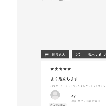
絞り込み
表示：新し
よく泡立ちます
バリエーション：SA(サンダルウッドジャスミン
ay
年代:
30代
肌質:
乾燥肌