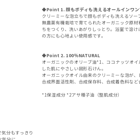
◆Point 1. 顔もボディも洗えるオールインワ
SA(サンダルウッドジャスミン)
クリーミーな泡立ちで顔もボディも洗えるソープ
無農薬有機栽培で育てられたオーガニック原材
ちをつくり、洗いあがりしっとり。浴室で溶け
AL(アーモンド)
の方にも心地よい使用感です。
EU(ユーカリ)
◆Point 2. 100％NATURAL
オーガニックのオリーブ油*1、ココナッツオイル
した肌にやさしい固形石けん。
オーガニックオイル由来のクリーミーな泡が、
合成界面活性剤、合成保存料、合成着色料など
*1保湿成分 *2アサ種子油（整肌成分）
で気分もすっきり
な気分に