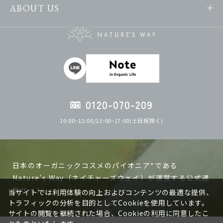
ABOUT US
0120-070-209
10:00~12:00/13:00~17:00(土日祝除く)
日本のオーガニックコスメのパイオニア*である
Nature’s Way（ネイチャーズウェイ）が運営する公式通
販サイト。
当サイトでは利用体験の向上およびコンテンツの最適な提供、
トラフィックの分析を目的としてCookieを使用しています。
サイトの閲覧を継続された場合、Cookieの利用に同意したこ
ネイチャーズウェイの製品は日本で作る、日本人の肌に