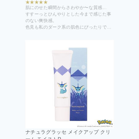
肌にのせた瞬間からさわやか〜な質感…
すすーっとひんやりとした今まで感じた事
のない爽快感。
色見も私のダーク系の肌色にぴったりでし
た！
ルースパウダーパフ2つを使いパウダーを
とり、パフを交差させながらお肌に薄く均
一にのせています。
購入して良かったです！
限定販売なので終了する前にもう一つ二つ
購入します！
ナチュラグラッセ メイクアップ クリ