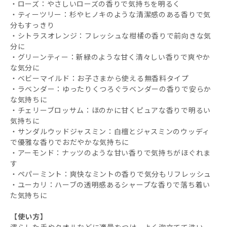
・ローズ：やさしいローズの香りで気持ちを明るく
・ティーツリー：杉やヒノキのような清潔感のある香りで気
分もすっきり
・シトラスオレンジ：フレッシュな柑橘の香りで前向きな気
分に
・グリーンティー：新緑のような甘く清々しい香りで爽やか
な気分に
・ベビーマイルド：お子さまから使える無香料タイプ
・ラベンダー：ゆったりくつろぐラベンダーの香りで安らか
な気持ちに
・チェリーブロッサム：ほのかに甘くピュアな香りで明るい
気持ちに
・サンダルウッドジャスミン：白檀とジャスミンのウッディ
で優雅な香りでおだやかな気持ちに
・アーモンド：ナッツのような甘い香りで気持ちがほぐれま
す
・ペパーミント：爽快なミントの香りで気分もリフレッシュ
・ユーカリ：ハーブの透明感あるシャープな香りで落ち着い
た気持ちに
【使い方】
濡らした手やタオルなどに適量をつけ、よく泡立てて洗い、