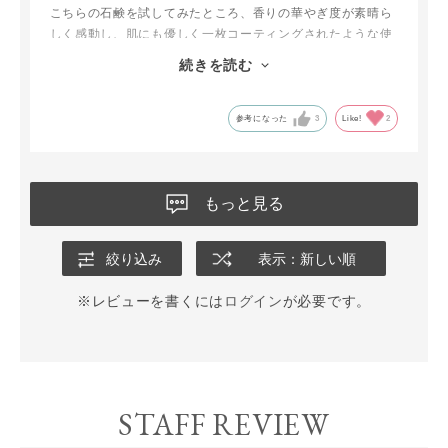
こちらの石鹸を試してみたところ、香りの華やぎ度が素晴ら
しく感動し、肌にも優しく一枚コーティングされたような使
用感で、手放せなくなりました
続きを読む
その後、他の香りも全て楽しんで、今はSAに戻ってきました
石鹸によって香りの残り方が違う気もしますが、使い続ける
と思います
参考になった
3
Like!
2
もっと見る
絞り込み
表示：新しい順
※レビューを書くには
ログイン
が必要です。
STAFF REVIEW