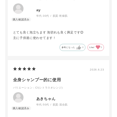
ay
年代:
30代
肌質:
乾燥肌
とても良く泡立ちます 泡切れも良く満足です😊
主に子供達に使わせてます！
参考になった
0
Like!
0
2026.6.23
全身シャンプー的に使用
バリエーション：CI(シトラスオレンジ)
あきちゃん
年代:
50代
肌質:
混合肌