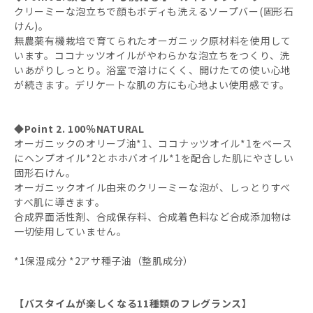
SA(サンダルウッドジャスミン)
クリーミーな泡立ちで顔もボディも洗えるソープバー(固形石
けん)。
AL(アーモンド)
無農薬有機栽培で育てられたオーガニック原材料を使用して
います。ココナッツオイルがやわらかな泡立ちをつくり、洗
いあがりしっとり。浴室で溶けにくく、開けたての使い心地
EU(ユーカリ)
が続きます。デリケートな肌の方にも心地よい使用感です。
◆Point 2. 100％NATURAL
オーガニックのオリーブ油*1、ココナッツオイル*1をベース
にヘンプオイル*2とホホバオイル*1を配合した肌にやさしい
固形石けん。
オーガニックオイル由来のクリーミーな泡が、しっとりすべ
すべ肌に導きます。
合成界面活性剤、合成保存料、合成着色料など合成添加物は
一切使用していません。
*1保湿成分 *2アサ種子油（整肌成分）
【バスタイムが楽しくなる11種類のフレグランス】