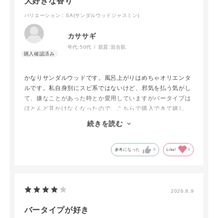
大好きな香り
バリエーション：SA(サンダルウッドジャスミン)
カササギ
年代:
50代
肌質:
混合肌
かなりサンダルウッドです。風呂上がりはめちゃオリエンタ
ルです。私自身別にスピ系ではないけど、邪気を払う気がし
て、嫌なことがあった時とか愛用していますがバータイプは
ほとんど見かけなくなったので、こちらで購入できて嬉し
い。
続きを読む
顔も身体もスッキリ洗えて、日焼け止めも軽いメイクも落ち
るのが良い！
参考になった
0
Like!
0
2026.8.9
バータイプが好き