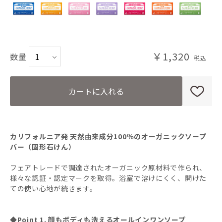
PE(ペパーミント)
CI(シトラスオレンジ)
￥1,320
数量
CH(チェリーブロッサム)
LA(ラベンダー)
カートに入れる
RO(ローズ)
カリフォルニア発 天然由来成分100％のオーガニックソープ
TE(ティーツリー)
バー（固形石けん）
フェアトレードで調達されたオーガニック原材料で作られ、
GR(グリーンティー)
様々な認証・認定マークを取得。浴室で溶けにくく、開けた
ての使い心地が続きます。
BA(ベビーマイルド)無香料
◆Point 1. 顔もボディも洗えるオールインワンソープ