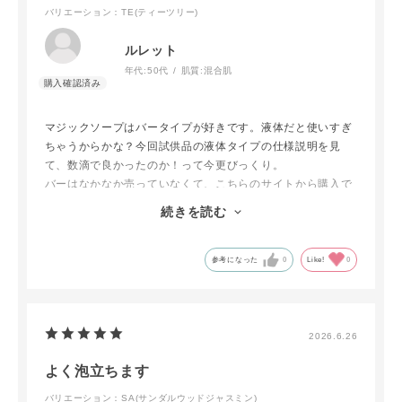
バリエーション：TE(ティーツリー)
ルレット
年代:
50代
肌質:
混合肌
マジックソープはバータイプが好きです。液体だと使いすぎ
ちゃうからかな？今回試供品の液体タイプの仕様説明を見
て、数滴で良かったのか！って今更びっくり。
バーはなかなか売っていなくて、こちらのサイトから購入で
きて助かりました。特に夏の時期、身体と顔と一気に洗え
続きを読む
て、日焼け止めも軽いメイクも落ちるので重宝しています。
ティーツリーの香りは清涼感があって、息子も夫もしっかり
くるようです。
参考になった
0
Like!
0
2026.6.26
よく泡立ちます
バリエーション：SA(サンダルウッドジャスミン)