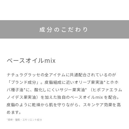
成分のこだわり
ベースオイルmix
ナチュラグラッセの全アイテムに共通配合されているのが
「ブランド成分」。皮脂組成に近いオリーブ果実油*とホホ
バ種子油*に、酸化しにくいサジー果実油*
（ヒポファエラム
ノイデス果実油）
を加えた独自のベースオイルmix を配合。
皮脂のように乾燥から肌を守りながら、スキンケア効果を高
めます。
*柔軟・整肌・エモリエント成分