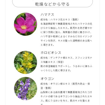
乾燥などから守る
ハマナス
成分名：ハマナス花エキス（整肌）
北海道興部町で無農薬栽培されたハマナスの花
びらから抽出したエキス。肌荒れを防ぎ健やか
に保つ作用に加え、角質層の深部に働きかけ、
ハリ不足や乾燥によるくすみなどのエイジング
サインを防ぎ、キメの整った透明感のある肌へ
と導きます。
ホロビオシス
成分名：ゲンチアナ根エキス、スフィンゴモナ
ス培養エキス（保湿）
肌の保湿機能をサポートし、うるおいに満ちふ
っくらとした肌に導きます。
オウゴン
成分名：オウゴン根エキス（肌荒れ防止・保
湿・整肌）
山梨県にある自社農場で無農薬栽培されたコガ
ネバナの根であるオウゴンから抽出されたエキ
ス。肌にうるおいを与え、肌のキメを整えま
す。