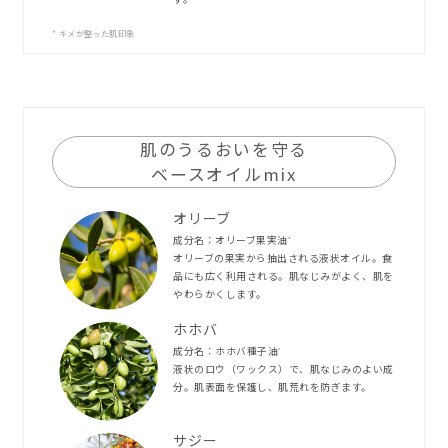
* キメが整った肌印象
肌のうるおいを守る
ベースオイルmix
オリーブ
成分名：オリーブ果実油
*
オリーブの果実から抽出される液状オイル。食
品にも広く利用される。肌なじみがよく、肌を
やわらかくします。
ホホバ
成分名：ホホバ種子油
*
液状のロウ（ワックス）で、肌なじみのよい成
分。肌表面を保護し、肌荒れを防ぎます。
サジー