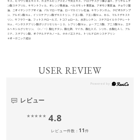
キス、ヒマワリ芽エキス＊、カエサルピニアスピノサ莢エキス、クロフサスグリ種子油＊、グリチルレチ
ン酸ステアリル、キサントフィル、オレンジ果皮油、ベルガモット果実油、アオモジ果実油、チョウジ葉
油、ニオイテンジクアオイ油、パルマローザ油、ローマカミツレ花油、キサンタンガム、タピオカデンプ
ン、アルギン酸Ｎａ、イソステアリン酸デキストリン、クエン酸、クエン酸Ｎａ、ＢＧ、マルトデキスト
リン、サフラワー油、フィトステロールズ、トコフェロール、水添レシチン、ステアロイルラクチレート
Ｎａ、ペンタステアリン酸ポリグリセリル－１０、レブリン酸Ｎａ、ｐ－アニス酸、アニス酸Ｎａ、エチ
ルヘキシルグリセリン、（＋／－）酸化チタン、酸化鉄、マイカ、酸化スズ、シリカ、水酸化Ａｌ、アル
ミナ、ステアリン酸、オクチルドデカノール、ホホバエステル、トリヒドロキシステアリン
＊オーガニック成分
USER REVIEW
レビュー
4.8
11
レビュー件数：
件