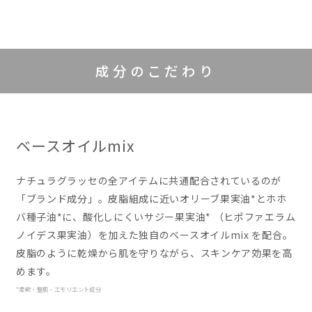
成分のこだわり
ベースオイルmix
ナチュラグラッセの全アイテムに共通配合されているのが
「ブランド成分」。皮脂組成に近いオリーブ果実油*とホホ
バ種子油*に、酸化しにくいサジー果実油*
（ヒポファエラム
ノイデス果実油）
を加えた独自のベースオイルmix を配合。
皮脂のように乾燥から肌を守りながら、スキンケア効果を高
めます。
*柔軟・整肌・エモリエント成分