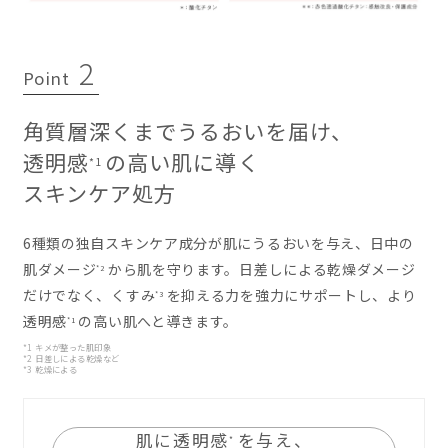
2
Point
角質層深くまでうるおいを届け、
透明感
の高い肌に導く
*1
スキンケア処方
6種類の独自スキンケア成分が肌にうるおいを与え、日中の
肌ダメージ
から肌を守ります。日差しによる乾燥ダメージ
*2
だけでなく、くすみ
を抑える力を強力にサポートし、より
*3
透明感
の高い肌へと導きます。
*1
*1 キメが整った肌印象
*2 日差しによる乾燥など
*3 乾燥による
肌に透明感
を与え、
*