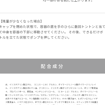
均一感のある肌に仕上がります。
【残量が少なくなった場合】
キャップを閉めた状態で、容器の底を手のひらに数回トントンと当
て中身を容器の下部に移動させてください。 その後、できるだけボ
トルを立てた状態でポンプを押してください。
配合成分
水、イソステアリン酸エチル、（Ｃ１５－１９）アルカン、ダイマージリノール酸ダイマージリノレイ
ル、イソステアリン酸水添ヒマシ油、グリセリン、ミリスチン酸ポリグリセリル－１０、オリーブ果実油
＊、プロパンジオール、野菜油、ペンチレングリコール、（Ｃ９－１２）アルカン、ダイマージリノール
酸（フィトステリル／イソステアリル／セチル／ステアリル／ベヘニル）、パルミチン酸デキストリン、
水添ナタネ油アルコール、ヤシ脂肪酸ソルビタン、スクワラン、ホホバ種子油＊、ヒポファエラムノイデ
ス果実油＊、ハマナス花エキス、オウゴン根エキス＊、ゲンチアナ根エキス＊、スフィンゴモナス培養エ