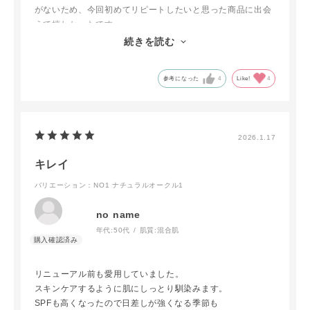
がないため、今回初めてリピートしたいと思った商品に出会
えて嬉しかったです。
艶肌が自然に作れて、元から肌が綺麗な人という感じ。今っ
続きを読む
ぽい仕上がりになるので重宝しています。
参考になった
4
Like!
4
2026.1.17
キレイ
バリエーション：NO1 ナチュラルオークル1
no name
年代:
50代
肌質:
混合肌
リニューアル前も愛用していました。
スキンケアするように肌にしっとり馴染みます。
SPFも高くなったので日差しが強くなる季節も