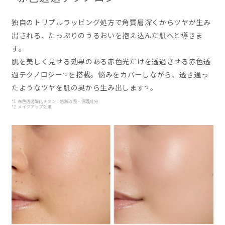
独自のトリプルラッピング処方で角質層深くからツヤが生み
出される、たっぷりのうるおいを抱え込んだ肌へと導きま
す。
肌を美しく見せる効果のある赤色光だけを透過させる赤色透
過テクノロジー
を搭載。悩みをカバーしながら、透き通っ
*1
たようなツヤを肌の奥から生み出します
。
*2
*1 赤色透過酸化チタン：感触改良・保護成分
*2 メイクアップ効果