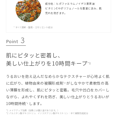
成分名：ヒポファエラムノイデス果実油
*
ビタミンEやポリフェノールを豊富に含み、肌
荒れを防ぎます。
* すべて柔軟・整肌・エモリエント成分
3
Point
肌にピタッと密着し、
美しい仕上がりを10時間キープ
*1
うるおいを抱え込んだなめらかなテクスチャーが心地よく肌
に広がり、植物由来の被膜形成剤
がしなやかで柔軟性の高
*2
い薄膜を形成し、肌にピタッと密着。毛穴や凹凸をカバーし
ながら、よれやくずれを防ぎ、美しい仕上がりとうるおいが
10時間持続
します。
*1
*1 メイクアップ効果（効果には個人差があります。）
*2 パルミチン酸デキストリン、イソステアリン酸デキストリン：全て被膜形成成分