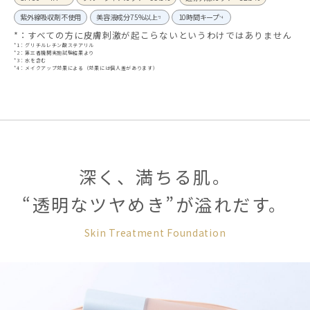
紫外線吸収剤不使用
美容液成分75%以上
10時間キープ
*3
*4
*：すべての方に皮膚刺激が起こらないというわけではありません
*1：グリチルレチン酸ステアリル
*2：第三者機関実施試験結果より
*3：水を含む
*4：メイクアップ効果による（効果には個人差があります）
深く、満ちる肌。
“透明なツヤめき”が溢れだす。
Skin Treatment Foundation