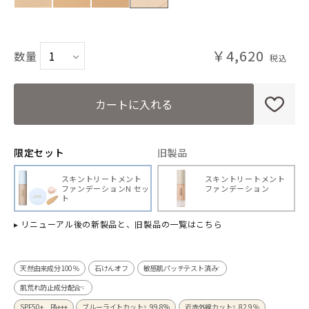
NO2 ナチュラルオークル2
￥4,620
数量
NO3 ナチュラルオークル3
PB ピンクベージュ
カートに入れる
限定セット
旧製品
スキントリートメント
スキントリートメント
ファンデーションN セッ
ファンデーション
ト
▸ リニューアル後の新製品と、旧製品の一覧はこちら
天然由来成分100％
石けんオフ
敏感肌パッチテスト済み
*
肌荒れ防止成分配合
*1
SPF50+ PA+++
ブルーライトカット
99.8%
近赤外線カット
82.9％
*2
*2