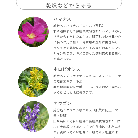
乾燥などから守る
ハマナス
成分名：ハマナス花エキス（整肌）
北海道興部町で無農薬栽培されたハマナスの花
びらから抽出したエキス。肌荒れを防ぎ健やか
に保つ作用に加え、角質層の深部に働きかけ、
ハリ不足や乾燥によるくすみなどのエイジング
サインを防ぎ、キメの整った透明感のある肌へ
と導きます。
ホロビオシス
成分名：ゲンチアナ根エキス、スフィンゴモナ
ス培養エキス（保湿）
肌の保湿機能をサポートし、うるおいに満ちふ
っくらとした肌に導きます。
オウゴン
成分名：オウゴン根エキス（肌荒れ防止・保
湿・整肌）
山梨県にある自社農場で無農薬栽培されたコガ
ネバナの根であるオウゴンから抽出されたエキ
ス。肌にうるおいを与え、肌のキメを整えま
す。