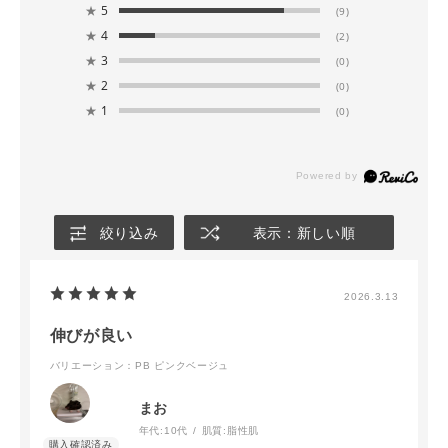
★
5
(9)
★
4
(2)
★
3
(0)
★
2
(0)
★
1
(0)
絞り込み
表示：新しい順
2026.3.13
伸びが良い
バリエーション：PB ピンクベージュ
まお
年代:
10代
肌質:
脂性肌