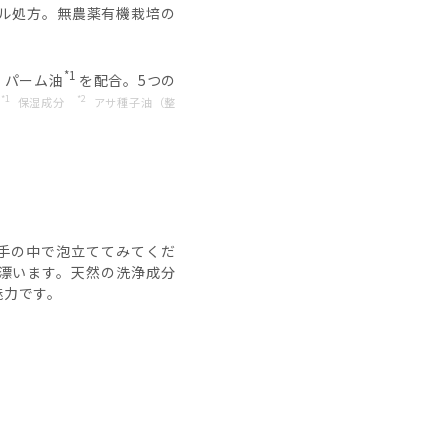
ル処方。無農薬有機栽培の
*1
、パーム油
を配合。5つの
*1
*2
（
保湿成分
アサ種子油（整
手の中で泡立ててみてくだ
漂います。天然の洗浄成分
魅力です。