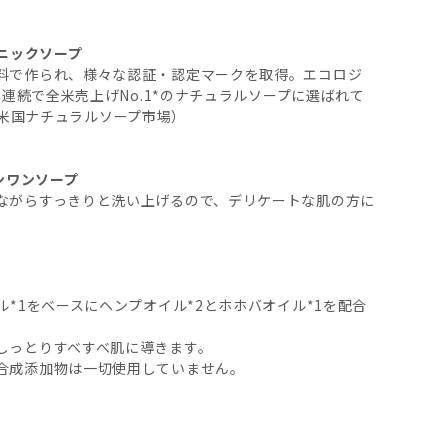
ガニックソープ
料で作られ、様々な認証・認定マークを取得。エコロジ
年連続で全米売上げNo.1*のナチュラルソープに選ばれて
年、米国ナチュラルソープ市場）
インワンソープ
ながらすっきりと洗い上げるので、デリケートな肌の方に
*1をベースにヘンプオイル*2とホホバオイル*1を配合
しっとりすべすべ肌に導きます。
合成添加物は一切使用していません。