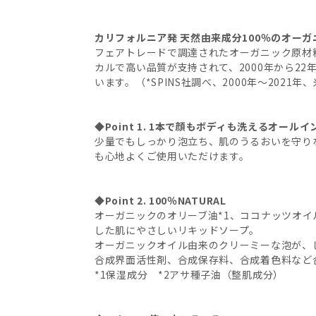
LA(ラベンダー)
カリフォルニア発 天然由来成分100％のオー
CH(チェリーブロッサム)
フェアトレードで調達されたオーガニック原材
カルで高い品質が支持されて、2000年から22
います。（*SPINS社調べ、2000年～2021
SA(サンダルウッドジャスミン)
AL(アーモンド)
◆Point 1. 1本で顔もボディも洗えるオール
少量でもしっかり泡立ち、肌のうるおいを守り
も心地よくご使用いただけます。
PE(ペパーミント)
EU(ユーカリ)
◆Point 2. 100％NATURAL
オーガニックのオリーブ油*1、ココナッツオイル
した肌にやさしいリキッドソープ。
オーガニックオイル由来のクリーミーな泡が、
合成界面活性剤、合成保存料、合成着色料など
*1保湿成分 *2アサ種子油（整肌成分）