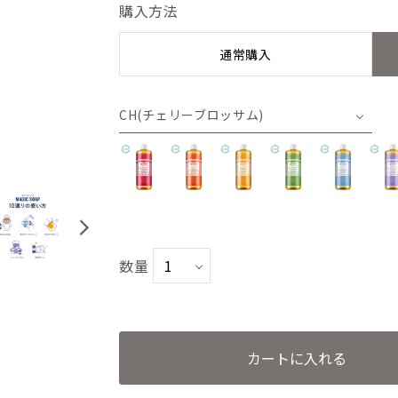
購入方法
通常購入
CH(チェリーブロッサム)
RO(ローズ)
TE(ティーツリー)
CI(シトラスオレンジ)
数量
GR(グリーンティー)
カートに入れる
BA(ベビーマイルド)無香料