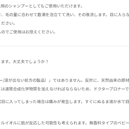
犬用のシャンプーとしてもご使用いただけます。
さ、毛の量に合わせて数滴を泡立てて洗い、その後流します。目に入ら
ください。
んのでご使用はお控えください。
ります。大丈夫でしょうか？
アフリー/涙が出ない処方の製品）」ではありません。反対に、天然由来の
には通常合成化学物質を加えなければならないため、ドクターブロナー
常目に入ってしまった場合は痛みが発生します。すぐにぬるま湯か水で
ャルイオルに肌が反応した可能性も考えられます。無香料タイプのベビ