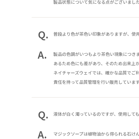
製品状態について気になる点がございまし
Q.
普段より色が茶色い印象がありますが、使
A.
製品の色調がいつもより茶色い現象につき
あるため色にも差があり、そのため出来上
ネイチャーズウェイでは、確かな品質でご
責任を持って品質管理を行い販売していま
Q.
液体が白く濁っているのですが、使用して
A.
マジックソープは植物油から得られる石けん