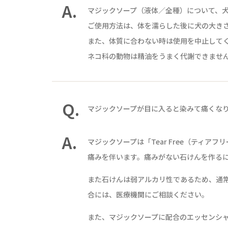
A.
マジックソープ（液体／全種）について、
ご使用方法は、体を濡らした後に犬の大き
また、体質に合わない時は使用を中止して
ネコ科の動物は精油をうまく代謝できませ
Q.
マジックソープが目に入ると染みて痛くな
A.
マジックソープは「Tear Free（ティ
痛みを伴います。痛みがない石けんを作る
また石けんは弱アルカリ性であるため、通
合には、医療機関にご相談ください。
また、マジックソープに配合のエッセンシ