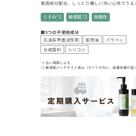
美容成分配合、しっとり優しい洗い心地でうる
くすみ*1
敏感肌*2
弱酸性
■5つの不使用成分
石油系界面活性剤
鉱物油
パラベン
合成香料
シリコン
*1 古い角質による
*2 敏感肌パッチテスト済み（すべての方に、皮膚刺激が