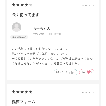
2026.7.21
長く使ってます
ちーちゃん
年代:
30代
肌質:
混合肌
この洗顔には長くお世話になっています。
肌のざらつきが防げて気持ちがいいです。
一点改良していただきたいのはポンプがたまに詰まって出な
くなるようなことがあります。複数回ありました。
参考になった
0
Like!
0
2026.7.18
洗顔フォーム