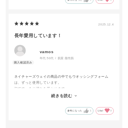
2025.12.4
長年愛用しています！
vamos
年代:
50代
肌質:
脂性肌
ネイチャーズウェイの商品の中でもウオッシングフォーム
は、ずっと使用しています。
泡ですっきり汚れを落とせます。
付け心地もいいです。クレンジング等は他社の物を使用して
続きを読む
いますが、これだけは浮気したことがありません。
参考になった
1
Like!
3