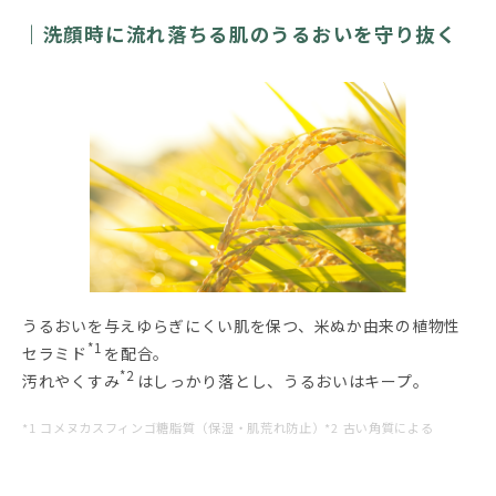
洗顔時に流れ落ちる肌のうるおいを守り抜く
うるおいを与えゆらぎにくい肌を保つ、米ぬか由来の植物性
*1
セラミド
を配合。
*2
汚れやくすみ
はしっかり落とし、うるおいはキープ。
*1 コメヌカスフィンゴ糖脂質（保湿・肌荒れ防止）*2 古い角質による