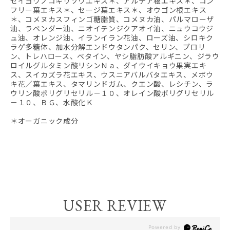
セイヨウノコギリソウエキス＊、アルテア根エキス＊、コン
フリー葉エキス＊、セージ葉エキス＊、オウゴン根エキス
＊、コメヌカスフィンゴ糖脂質、コメヌカ油、パルマローザ
油、ラベンダー油、ニオイテンジクアオイ油、ニュウコウジ
ュ油、オレンジ油、イランイラン花油、ローズ油、シロキク
ラゲ多糖体、加水分解エンドウタンパク、セリン、プロリ
ン、トレハロース、ベタイン、ヤシ脂肪酸アルギニン、ジラウ
ロイルグルタミン酸リシンＮａ、ダイウイキョウ果実エキ
ス、スイカズラ花エキス、ウスニアバルバタエキス、メボウ
キ花／葉エキス、タマリンドガム、クエン酸、レシチン、ラ
ウリン酸ポリグリセリル－１０、オレイン酸ポリグリセリル
－１０、ＢＧ、水酸化Ｋ
＊オーガニック成分
USER REVIEW