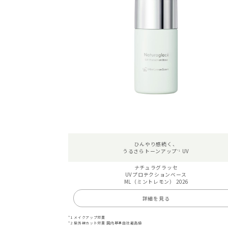
ひんやり感続く、
うるさらトーンアップ
UV
*1
ナチュラグラッセ
UVプロテクションベース
ML（ミントレモン） 2026
詳細を見る
*1 メイクアップ効果
*2 紫外線カット効果 国内基準自社最高値