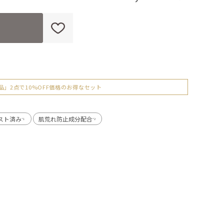
品」2点で10%OFF価格のお得なセット
スト済み
肌荒れ防止成分配合
*1
*2