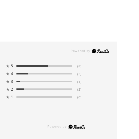
★
5
(8)
★
4
(3)
★
3
(1)
★
2
(2)
★
1
(0)