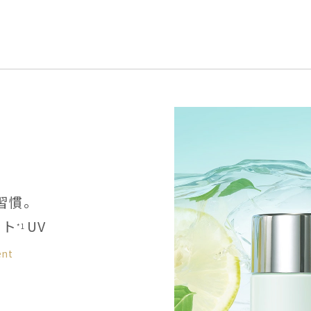
習慣。
ント
UV
*1
ent