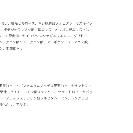
ルミナ、結晶セルロース、ヤシ脂肪酸ソルビタン、セスキイソ
2、タチジャコウソウ花／葉エキス、オウゴン根エキス＊1、
レモン果皮油、セイヨウシロヤナギ樹皮エキス、グリセリ
ン、クエン酸Ｎａ、クエン酸、アルギニン、ｐ－アニス酸、
ン、水酸化Ａｌ
果実油＊、ヒポファエラムノイデス果実油＊、キサントフィ
果汁、グリチルレチン酸ステアリル、セラミドＮＰ、カポッ
ロース、イソステアリン酸ソルビタン、ペンチレングリコー
酸化Ａｌ、アルミナ