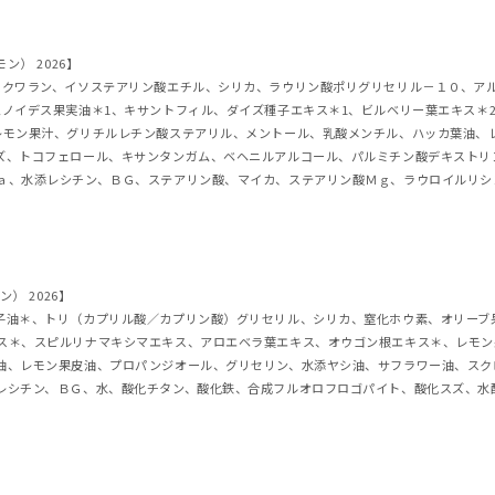
） 2026】
スクワラン、イソステアリン酸エチル、シリカ、ラウリン酸ポリグリセリル－１０、ア
ノイデス果実油＊1、キサントフィル、ダイズ種子エキス＊1、ビルベリー葉エキス＊
レモン果汁、グリチルレチン酸ステアリル、メントール、乳酸メンチル、ハッカ葉油、
ズ、トコフェロール、キサンタンガム、ベヘニルアルコール、パルミチン酸デキストリ
ａ、水添レシチン、ＢＧ、ステアリン酸、マイカ、ステアリン酸Ｍｇ、ラウロイルリシ
） 2026】
子油＊、トリ（カプリル酸／カプリン酸）グリセリル、シリカ、窒化ホウ素、オリーブ
ス＊、スピルリナマキシマエキス、アロエベラ葉エキス、オウゴン根エキス＊、レモン
油、レモン果皮油、プロパンジオール、グリセリン、水添ヤシ油、サフラワー油、スク
レシチン、ＢＧ、水、酸化チタン、酸化鉄、合成フルオロフロゴパイト、酸化スズ、水