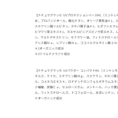
【ナチュラグラッセ UVプロテクションベースML（ミントレモン
水、プロパンジオール、酸化チタン、オリーブ果実油＊1、
ステアリン酸ソルビタン、ホホバ種子油＊1、ヒポファエラム
ヒマワリ芽エキス＊1、カエサルピニアスピノサ莢エキス、
ン、マルトデキストリン、サフラワー油、フィトステロール
アニス酸Ｎａ、レブリン酸Ｎａ、ココイルグルタミン酸２Ｎ
＊1オーガニック成分
＊2ワイルドクラフト成分
【ナチュラグラッセ UVパウダー コンパクトML（ミントレモン
タルク、マイカ、ステアリン酸Ｍｇ、スクワラン、ホホバ種
ル、コメヌカエキス＊、ロドデンドロンフェルギネウムエキ
ク繊維、炭酸Ｃａ、セルロースガム、メントール、ハッカ葉
ル、フィトステロールズ、トコフェロール、水添レシチン、
＊オーガニック成分