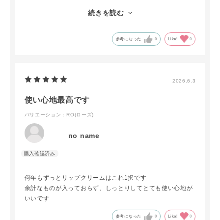
注文してからいつも対応が早くて嬉しいです。
続きを読む
翌日出荷で 2日後には届いています。
本当にありがとうございます🥰
参考になった
0
Like!
0
2026.6.3
使い心地最高です
バリエーション：RO(ローズ)
no name
何年もずっとリップクリームはこれ1択です
余計なものが入っておらず、しっとりしてとても使い心地が
いいです
参考になった
0
Like!
0