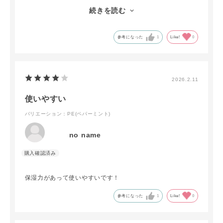
使うたびに気分が少し整う感じがあり、
続きを読む
自分にとってはちょっとしたリフレッシュの時間になってい
ます。
参考になった
1
Like!
0
パッケージもシンプルで、長く使いたくなるプロダクトだと
思いました。
これからも愛用したいと思います。
2026.2.11
使いやすい
バリエーション：PE(ペパーミント)
no name
保湿力があって使いやすいです！
参考になった
1
Like!
0