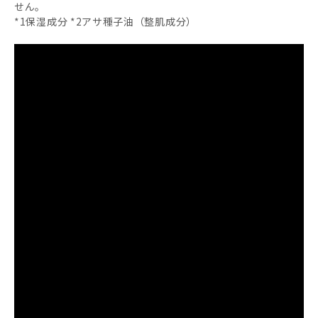
せん。
*1保湿成分 *2アサ種子油（整肌成分）