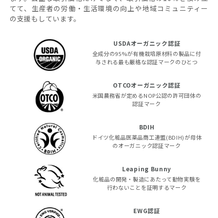
てて、生産者の労働・生活環境の向上や地域コミュニティー
の支援もしています。
USDAオーガニック認証
全成分の95%が有機栽培原材料の製品に付
与される最も厳格な認証マークのひとつ
OTCOオーガニック認証
米国農務省が定めるNOP公認の許可団体の
認証マーク
BDIH
ドイツ化粧品医薬品商工連盟(BDIH)が母体
のオーガニック認証マーク
Leaping Bunny
化粧品の開発・製造にあたって動物実験を
行わないことを証明するマーク
EWG認証