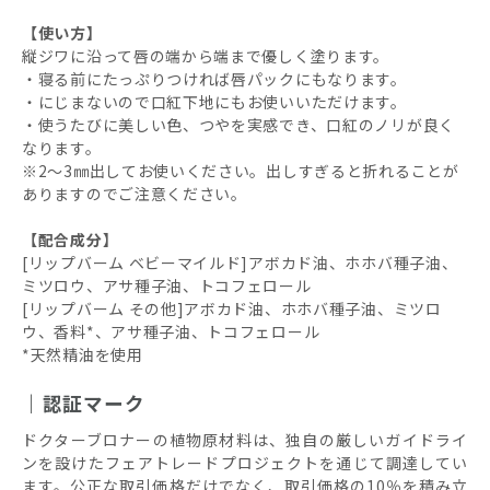
【使い方】
縦ジワに沿って唇の端から端まで優しく塗ります。
・寝る前にたっぷりつければ唇パックにもなります。
・にじまないので口紅下地にもお使いいただけます。
・使うたびに美しい色、つやを実感でき、口紅のノリが良く
なります。
※2～3㎜出してお使いください。出しすぎると折れることが
ありますのでご注意ください。
【配合成分】
[リップバーム ベビーマイルド]アボカド油、ホホバ種子油、
ミツロウ、アサ種子油、トコフェロール
[リップバーム その他]アボカド油、ホホバ種子油、ミツロ
ウ、香料*、アサ種子油、トコフェロール
*天然精油を使用
認証マーク
ドクターブロナーの植物原材料は、独自の厳しいガイドライ
ンを設けたフェアトレードプロジェクトを通じて調達してい
ます。公正な取引価格だけでなく、取引価格の10％を積み立