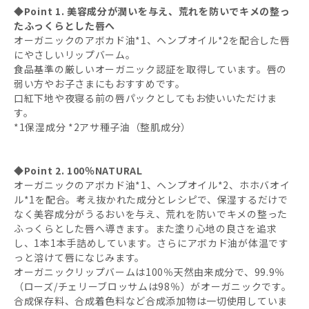
◆Point 1. 美容成分が潤いを与え、荒れを防いでキメの整っ
たふっくらとした唇へ
オーガニックのアボカド油*1、ヘンプオイル*2を配合した唇
にやさしいリップバーム。
食品基準の厳しいオーガニック認証を取得しています。唇の
弱い方やお子さまにもおすすめです。
口紅下地や夜寝る前の唇パックとしてもお使いいただけま
す。
*1保湿成分 *2アサ種子油（整肌成分）
◆Point 2. 100％NATURAL
オーガニックのアボカド油*1、ヘンプオイル*2、ホホバオイ
ル*1を配合。考え抜かれた成分とレシピで、保湿するだけで
なく美容成分がうるおいを与え、荒れを防いでキメの整った
ふっくらとした唇へ導きます。また塗り心地の良さを追求
し、1本1本手詰めしています。さらにアボカド油が体温です
っと溶けて唇になじみます。
オーガニックリップバームは100％天然由来成分で、99.9％
（ローズ/チェリーブロッサムは98％）がオーガニックです。
合成保存料、合成着色料など合成添加物は一切使用していま