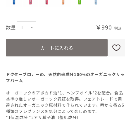
CH(チェリーブロッサム)
￥990
数量
RO(ローズ)
OR(オレンジジンジャー)
カートに入れる
LE(レモンライム)
ドクターブロナーの、天然由来成分100％のオーガニックリッ
BA(ベビーマイルド) 無香料
プバーム
オーガニックのアボカド油*1、ヘンプオイル*2を配合。食品
基準の厳しいオーガニック認証を取得。フェアトレードで調
達されたオーガニック原材料で作られています。唇から香る6
種類のフレグランスを気分によって楽しめます。
*1保湿成分 *2アサ種子油（整肌成分）