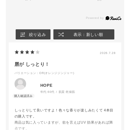
絞り込み
表示：新しい順
2026.7.28
唇が しっとり！
バリエーション：OR(オレンジジンジャー)
HOPE
年代:
60代
肌質:
乾燥肌
しっとりして良いですよ！色々な香りが楽しみたくて 4本目
の購入です。
商品は気に入っていますが、欲を言えばUV 効果があれば満
点です。