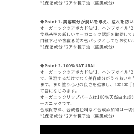
*1保湿成分 *2アサ種子油（整肌成分）
◆Point 1. 美容成分が潤いを与え、荒れを
オーガニックのアボカド油*1、ヘンプオイル*
食品基準の厳しいオーガニック認証を取得して
口紅下地や夜寝る前の唇パックとしてもお使い
*1保湿成分 *2アサ種子油（整肌成分）
◆Point 2. 100％NATURAL
オーガニックのアボカド油*1、ヘンプオイル*
で、保湿するだけでなく美容成分がうるおいを
ます。また塗り心地の良さを追求し、1本1本
て唇になじみます。
オーガニックリップバームは100％天然由来成分
ーガニックです。
合成保存料、合成着色料など合成添加物は一切
*1保湿成分 *2アサ種子油（整肌成分）