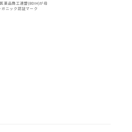
薬品商工連盟(BDIH)が母
ーガニック認証マーク