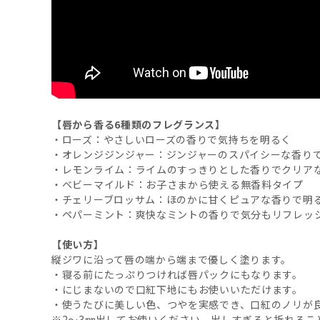
【唇から香る6種類のフレグランス】
・ローズ：やさしいローズの香りで気持ちを明るく
・オレンジジンジャー：ジンジャーのスパイシーな香り
・レモンライム：ライムのすっきりとした香りでクリア
・ベビーマイルド：お子さまから使える無香料タイプ
・チェリーブロッサム：ほのかに甘くピュアな香りで明
・ペパーミント：爽快なミントの香りで気分もリフレッ
【使い方】
縦ジワに沿って唇の端から端まで優しく塗ります。
・寝る前にたっぷりつければ唇パックにもなります。
・にじまないので口紅下地にもお使いいただけます。
・使うたびに美しい色、つやを実感でき、口紅のノリが
※2～3㎜出してお使いください。出しすぎると折れるこ