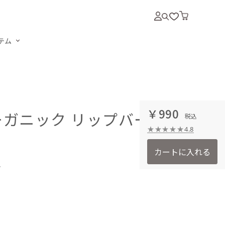
テム
￥990
ーガニック リップバーム＜
4.8
カートに入れる
ム