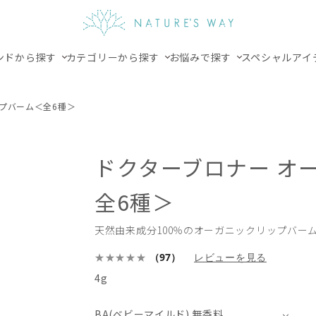
ンドから探す
カテゴリーから探す
お悩みで探す
スペシャルアイ
ップバーム＜全6種＞
ドクターブロナー オ
全6種＞
天然由来成分100％のオーガニックリップバー
（97）
レビューを見る
4g
BA(ベビーマイルド) 無香料