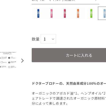
PE(ペパーミント)
CH(チェリーブロッサム)
数量
RO(ローズ)
OR(オレンジジンジャー)
カートに入れる
LE(レモンライム)
BA(ベビーマイルド) 無香料
ドクターブロナーの、天然由来成分100％のオ
オーガニックのアボカド油*1、ヘンプオイル*
ェアトレードで調達されたオーガニック原材料
分によって楽しめます。