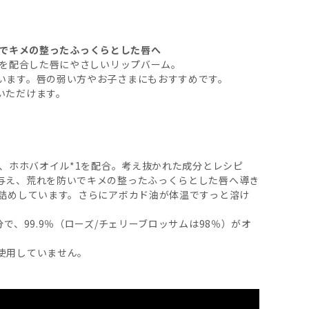
防いでキメの整ったふっくらとした唇へ
2を配合した唇にやさしいリップバーム。
います。唇の弱い方やお子さまにもおすすめです。
いただけます。
2、ホホバオイル*1を配合。考え抜かれた成分とレシピ
与え、荒れを防いでキメの整ったふっくらとした唇へ導き
手詰めしています。さらにアボカド油が体温ですっと溶け
で、99.9％（ローズ/チェリーブロッサムは98％）がオ
使用していません。