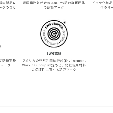
料の製品に
米国農務省が定めるNOP公認の許可団体
ドイツ化粧品医
ークのひと
の認証マーク
体のオ
EWG認証
て動物実験
アメリカの非営利団体EWG(Environment
るマーク
Working Group)が定める、化粧品原材料
の信頼性に関する認証マーク