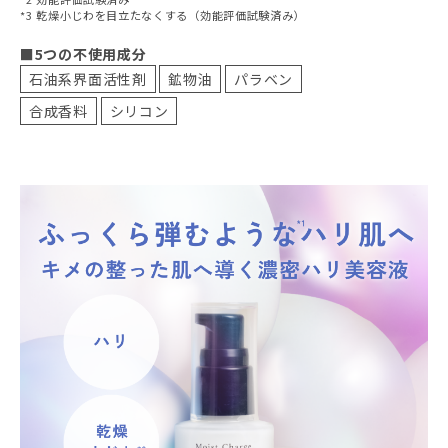
*3 乾燥小じわを目立たなくする（効能評価試験済み）
■5つの不使用成分
石油系界面活性剤
鉱物油
パラベン
合成香料
シリコン