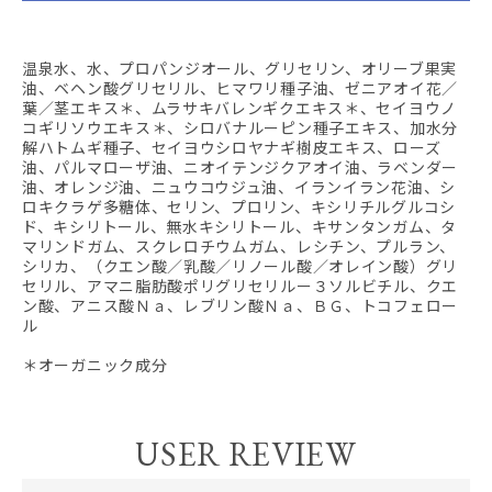
温泉水、水、プロパンジオール、グリセリン、オリーブ果実
油、ベヘン酸グリセリル、ヒマワリ種子油、ゼニアオイ花／
葉／茎エキス＊、ムラサキバレンギクエキス＊、セイヨウノ
コギリソウエキス＊、シロバナルーピン種子エキス、加水分
解ハトムギ種子、セイヨウシロヤナギ樹皮エキス、ローズ
油、パルマローザ油、ニオイテンジクアオイ油、ラベンダー
油、オレンジ油、ニュウコウジュ油、イランイラン花油、シ
ロキクラゲ多糖体、セリン、プロリン、キシリチルグルコシ
ド、キシリトール、無水キシリトール、キサンタンガム、タ
マリンドガム、スクレロチウムガム、レシチン、プルラン、
シリカ、（クエン酸／乳酸／リノール酸／オレイン酸）グリ
セリル、アマニ脂肪酸ポリグリセリルー３ソルビチル、クエ
ン酸、アニス酸Ｎａ、レブリン酸Ｎａ、ＢＧ、トコフェロー
ル
＊オーガニック成分
USER REVIEW