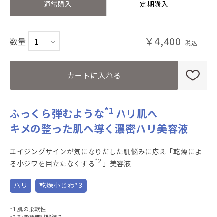
通常購入
定期購入
￥4,400
数量
カートに入れる
*1
ふっくら弾むような
ハリ肌へ
キメの整った肌へ導く濃密ハリ美容液
エイジングサインが気になりだした肌悩みに応え「乾燥によ
*2
る小ジワを目立たなくする
」美容液
ハリ
乾燥小じわ*3
*1 肌の柔軟性
*2 効能評価試験済み