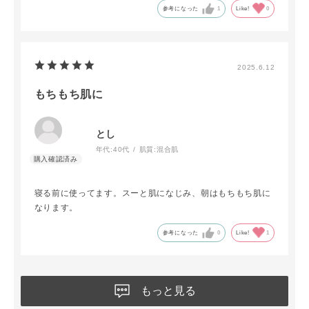
参考になった
1
Like!
0
2025.6.12
もちもち肌に
とし
年代:
40代
肌質:
混合肌
寝る前に使ってます。スーと肌になじみ、朝はもちもち肌に
なります。
参考になった
0
Like!
1
もっと見る