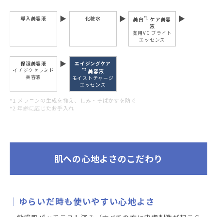
導入美容液
化粧水
*1
美白
ケア美容
液
薬用VC ブライト
エッセンス
保湿美容液
エイジングケア
イチジクセラミド
*2
美容液
美容液
モイストチャージ
エッセンス
*1 メラニンの生成を抑え、しみ・そばかすを防ぐ
*2 年齢に応じたお手入れ
肌への心地よさのこだわり
ゆらいだ時も使いやすい心地よさ