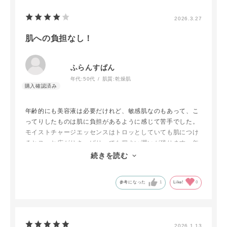
2026.3.27
肌への負担なし！
ふらんすぱん
年代:
50代
肌質:
乾燥肌
年齢的にも美容液は必要だけれど、敏感肌なのもあって、こ
ってりしたものは肌に負担があるように感じて苦手でした。
モイストチャージエッセンスはトロッとしていても肌につけ
るとスッと広がりさっぱり、でも程よい潤いが残ります。年
齢の割に「ハリがあるね」と言われるのはマイスとチャージ
続きを読む
エッセンスのおかげかも⁈
参考になった
1
Like!
0
2026.1.13