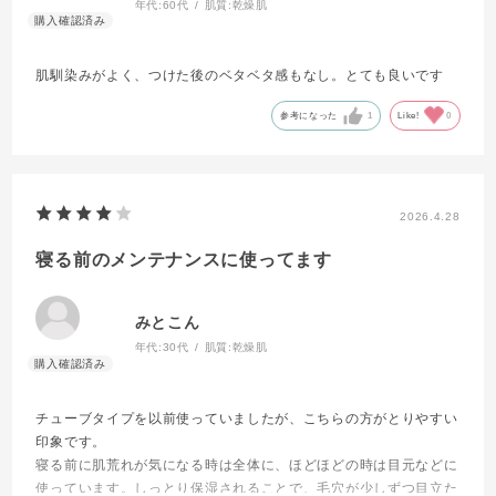
年代:
60代
肌質:
乾燥肌
肌馴染みがよく、つけた後のベタベタ感もなし。とても良いです
参考になった
1
Like!
0
2026.4.28
寝る前のメンテナンスに使ってます
みとこん
年代:
30代
肌質:
乾燥肌
チューブタイプを以前使っていましたが、こちらの方がとりやすい
印象です。
寝る前に肌荒れが気になる時は全体に、ほどほどの時は目元などに
使っています。しっとり保湿されることで、毛穴が少しずつ目立た