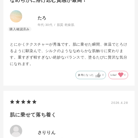
なめらかに溶け込む質感が最高！
たろ
年代:
30代
肌質:
乾燥肌
とにかくテクスチャーが秀逸です。肌に乗せた瞬間、体温でとろけ
るように馴染んで、シルクのようななめらかな肌触りに変わりま
す。重すぎず軽すぎない絶妙なバランスで、塗るたびに贅沢な気分
になれます。
参考になった
0
Like!
0
2026.4.28
肌に乗せて落ち着く
さりりん