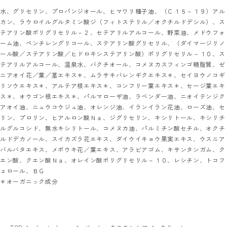
水、グリセリン、プロパンジオール、ヒマワリ種子油、（Ｃ１５－１９）アル
カン、ラウロイルグルタミン酸ジ（フィトステリル／オクチルドデシル）、ス
テアリン酸ポリグリセリル－２、セテアリルアルコール、野菜油、メドウフォ
ーム油、ペンチレングリコール、ステアリン酸グリセリル、（ダイマージリノ
ール酸／ステアリン酸／ヒドロキシステアリン酸）ポリグリセリル－１０、ス
テアリルアルコール、温泉水、バクチオール、コメヌカスフィンゴ糖脂質、ゼ
ニアオイ花／葉／茎エキス＊、ムラサキバレンギクエキス＊、セイヨウノコギ
リソウエキス＊、アルテア根エキス＊、コンフリー葉エキス＊、セージ葉エキ
ス＊、オウゴン根エキス＊、パルマローザ油、ラベンダー油、ニオイテンジク
アオイ油、ニュウコウジュ油、オレンジ油、イランイラン花油、ローズ油、セ
リン、プロリン、ヒアルロン酸Ｎａ、ジグリセリン、キシリトール、キシリチ
ルグルコシド、無水キシリトール、コメヌカ油、パルミチン酸セチル、オクチ
ルドデカノール、スイカズラ花エキス、ダイウイキョウ果実エキス、ウスニア
バルバタエキス、メボウキ花／葉エキス、アラビアゴム、キサンタンガム、ク
エン酸、クエン酸Ｎａ、オレイン酸ポリグリセリル－１０、レシチン、トコフ
ェロール、ＢＧ
＊オーガニック成分