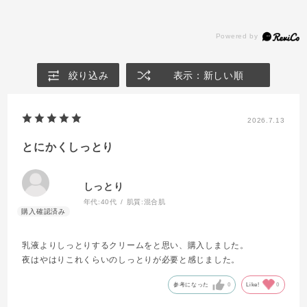
絞り込み
表示：新しい順
2026.7.13
とにかくしっとり
しっとり
年代:
40代
肌質:
混合肌
乳液よりしっとりするクリームをと思い、購入しました。
夜はやはりこれくらいのしっとりが必要と感じました。
参考になった
0
Like!
0