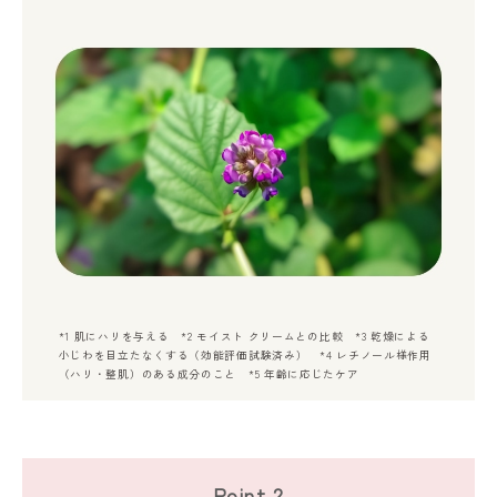
*1 肌にハリを与える *2 モイスト クリームとの比較 *3 乾燥による
小じわを目立たなくする（効能評価試験済み） *4 レチノール様作用
（ハリ・整肌）のある成分のこと *5 年齢に応じたケア
Point.2