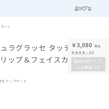
カラー＞
￥3,080
ュラグラッセ タッチオン
4.0
＜リップ＆フェイスカラー
販売が終了して
いる商品です
象をアップデート