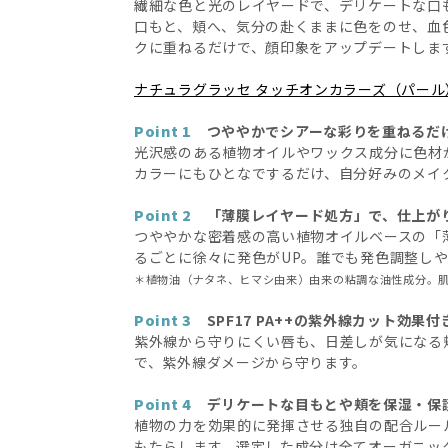
繊細な色と光のレイヤードで、デリケートな口
口もと、頬へ、気分の赴くままに色をのせ、血
クに重ねるだけで、顔印象をアップデートしま
ナチュラグラッセ タッチオンカラーズ（パール
Point 1
つややかでシアーな彩りを重ねるだ
光沢感のある植物オイルやワックス成分に色材
カラーにもひとなでするだけ、自分好みのメイ
Point 2
「薄膜レイヤード処方」で、仕上が
つややかな密着感の高い植物オイルベースの「
るごとに徐々に発色がUP。誰でも発色調整し
＊植物油（ナタネ、ヒマシ由来）由来の粘調な油性成分。
Point 3
SPF17 PA++の紫外線カット効果付
紫外線から守りにくい唇も、日差しが気になる頬の
で、紫外線ダメージから守ります。
Point 4
デリケートな目もとや頬を保湿・保
植物の力を効果的に発揮させる独自の配合ルー
もたらします。選定した成分は全てオーガニッ