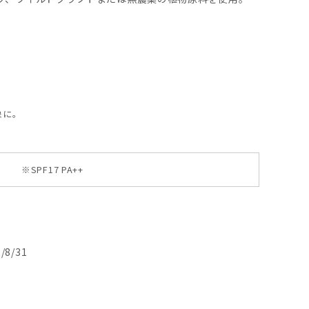
象に。
※SPF17 PA++
8/31