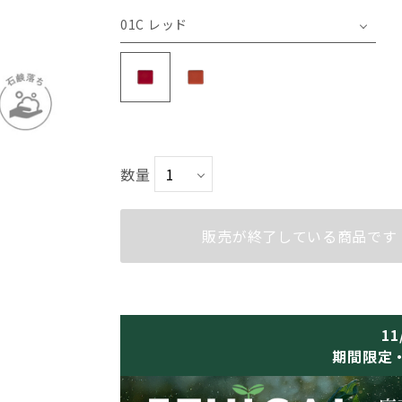
01C レッド
01C レッド
02C オレンジ
数量
販売が終了している商品です
11
期間限定