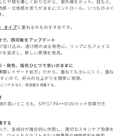
もとや頬を優しく彩りながら、紫外線をカット。目もと、
色感・立体感を思うがままにコントロール。いつものメイ
す。
）タイプ
と重ねるのもおすすめです。
けで、顔印象をアップデート
が溶け込み、透け感のある発色に。リップにもフェイス
クを追求し、新しい表情を発見。
り・発色、指先ひとつで思いのままに
薄膜レイヤード処方」だから、重ねてもヨレにくく、重ね
やすいので、好みの仕上がりを簡単に実現。
肌にツヤを与え、肌表面を保護する。
き
高いところも、SPF17 PA++のUVカット効果付き
護する
ルで、各成分が複合的に作用し、適切なスキンケア効果を
ク、ワイルドクラフトまたは無農薬の植物原料を使用。