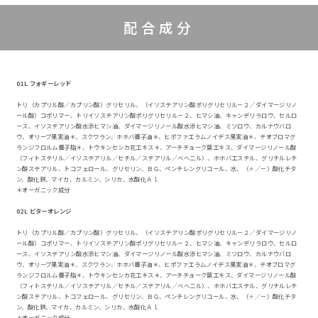
配合成分
01L フォギーレッド
トリ（カプリル酸／カプリン酸）グリセリル、（イソステアリン酸ポリグリセリル－２／ダイマージリノ
ール酸）コポリマー、トリイソステアリン酸ポリグリセリル－２、ヒマシ油、キャンデリラロウ、セルロ
ース、イソステアリン酸水添ヒマシ油、ダイマージリノール酸水添ヒマシ油、ミツロウ、カルナウバロ
ウ、オリーブ果実油＊、スクワラン、ホホバ種子油＊、ヒポファエラムノイデス果実油＊、テオブロマグ
ランジフロルム種子脂＊、トウキンセンカ花エキス＊、アーチチョーク葉エキス、ダイマージリノール酸
（フィトステリル／イソステアリル／セチル／ステアリル／ベヘニル）、ホホバエステル、グリチルレチ
ン酸ステアリル、トコフェロール、グリセリン、ＢＧ、ペンチレングリコール、水、（＋／－）酸化チタ
ン、酸化鉄、マイカ、カルミン、シリカ、水酸化Ａｌ
＊オーガニック成分
02L ビターオレンジ
トリ（カプリル酸／カプリン酸）グリセリル、（イソステアリン酸ポリグリセリル－２／ダイマージリノ
ール酸）コポリマー、トリイソステアリン酸ポリグリセリル－２、ヒマシ油、キャンデリラロウ、セルロ
ース、イソステアリン酸水添ヒマシ油、ダイマージリノール酸水添ヒマシ油、ミツロウ、カルナウバロ
ウ、オリーブ果実油＊、スクワラン、ホホバ種子油＊、ヒポファエラムノイデス果実油＊、テオブロマグ
ランジフロルム種子脂＊、トウキンセンカ花エキス＊、アーチチョーク葉エキス、ダイマージリノール酸
（フィトステリル／イソステアリル／セチル／ステアリル／ベヘニル）、ホホバエステル、グリチルレチ
ン酸ステアリル、トコフェロール、グリセリン、ＢＧ、ペンチレングリコール、水、（＋／－）酸化チタ
ン、酸化鉄、マイカ、カルミン、シリカ、水酸化Ａｌ
＊オーガニック成分