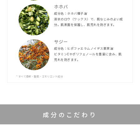
ホホバ
成分名：ホホバ種子油
*
液状のロウ（ワックス）で、肌なじみのよい成
分。肌表面を保護し、肌荒れを防ぎます。
サジー
成分名：ヒポファエラムノイデス果実油
*
ビタミンEやポリフェノールを豊富に含み、肌
荒れを防ぎます。
* すべて柔軟・整肌・エモリエント成分
成分のこだわり