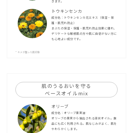
きます。
トウキンセンカ
成分名：トウキンセンカ花エキス（保湿・保
護・肌荒れ防止）
まぶたの保湿・保護・肌荒れ防止効果に優れ、
デリケートな敏感肌の方や肌に自信がない方に
も心地よい成分です。
* キメが整った肌印象
肌のうるおいを守る
ベースオイルmix
オリーブ
成分名：オリーブ果実油
*
オリーブの果実から抽出される液状オイル。食
品にも広く利用される。肌なじみがよく、肌を
やわらかくします。