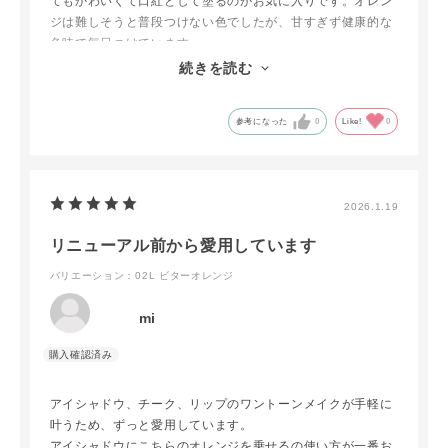
てもかわいくて口紅として塗るのがお気に入りです。オレン
ジは難しそうと普段つけない色でしたが、甘すぎず健康的な
色味で毎日つけています。
アイシャドウとして塗るのもかわいいですし、チークにする
続きを読む
のも手で簡単につけれて便利です。
参考になった
0
Like!
0
2026.1.19
リニューアル前から愛用しています
バリエーション：02L ビターオレンジ
mi
アイシャドウ、チーク、リップのワントーンメイクが手軽に
叶うため、ずっと愛用しています。
アイシャドウにこちらのオレンジを乗せるの使い方が一番お