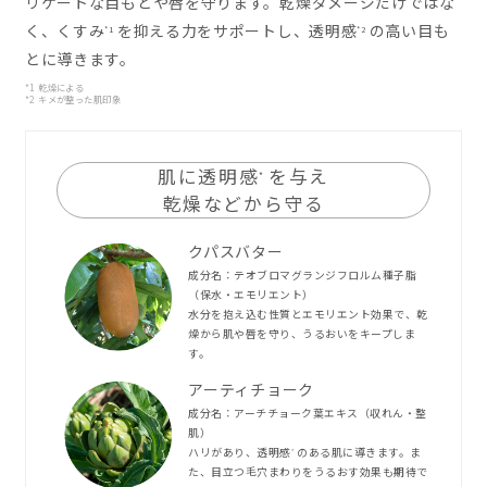
リケートな目もとや唇を守ります。乾燥ダメージだけではな
く、くすみ
を抑える力をサポートし、透明感
の高い目も
*1
*2
とに導きます。
*1 乾燥による
*2 キメが整った肌印象
肌に透明感
を与え
*
乾燥などから守る
クパスバター
成分名：テオブロマグランジフロルム種子脂
（保水・エモリエント）
水分を抱え込む性質とエモリエント効果で、乾
燥から肌や唇を守り、うるおいをキープしま
す。
アーティチョーク
成分名：アーチチョーク葉エキス（収れん・整
肌）
ハリがあり、透明感
のある肌に導きます。ま
*
た、目立つ毛穴まわりをうるおす効果も期待で