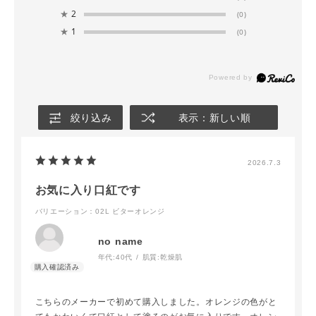
★
2
(0)
★
1
(0)
絞り込み
表示：新しい順
2026.7.3
お気に入り口紅です
バリエーション：02L ビターオレンジ
no name
年代:
40代
肌質:
乾燥肌
こちらのメーカーで初めて購入しました。オレンジの色がと