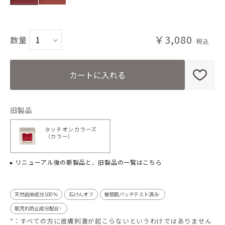
02L ビターオレンジ
￥3,080
数量
カートに入れる
旧製品
タッチオンカラーズ
（カラー）
▸ リニューアル後の新製品と、旧製品の一覧はこちら
天然由来成分100％
石けんオフ
敏感肌パッチテスト済み
*
肌荒れ防止成分配合
*1
*：すべての方に皮膚刺激が起こらないというわけではありません