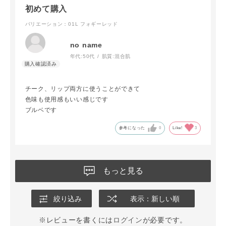
初めて購入
バリエーション：01L フォギーレッド
no name
年代:
50代
肌質:
混合肌
チーク、リップ両方に使うことができて
色味も使用感もいい感じです
ブルベです
参考になった
0
Like!
3
もっと見る
絞り込み
表示：新しい順
※レビューを書くには
ログイン
が必要です。