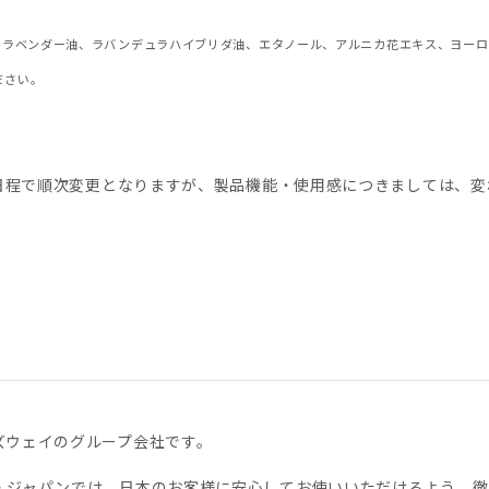
K、ラベンダー油、ラバンデュラハイブリダ油、エタノール、アルニカ花エキス、ヨー
ださい。
記日程で順次変更となりますが、製品機能・使用感につきましては、
ズウェイのグループ会社です。
・ジャパンでは、日本のお客様に安心してお使いいただけるよう、徹