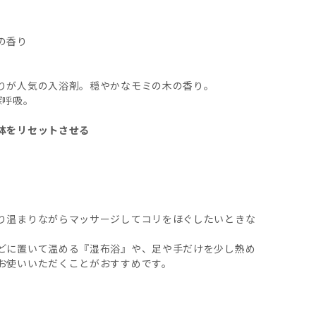
の香り
りが人気の入浴剤。穏やかなモミの木の香り。
深呼吸。
体をリセットさせる
り温まりながらマッサージしてコリをほぐしたいときな
どに置いて温める『湿布浴』や、足や手だけを少し熱め
お使いいただくことがおすすめです。