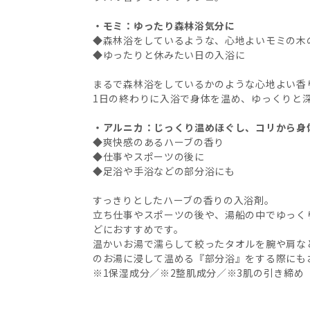
・モミ：ゆったり森林浴気分に
◆森林浴をしているような、心地よいモミの木
◆ゆったりと休みたい日の入浴に
まるで森林浴をしているかのような心地よい香
1日の終わりに入浴で身体を温め、ゆっくりと
・アルニカ：じっくり温めほぐし、コリから身
◆爽快感のあるハーブの香り
◆仕事やスポーツの後に
◆足浴や手浴などの部分浴にも
すっきりとしたハーブの香りの入浴剤。
立ち仕事やスポーツの後や、湯船の中でゆっく
どにおすすめです。
温かいお湯で濡らして絞ったタオルを腕や肩な
のお湯に浸して温める『部分浴』をする際にも
※1保湿成分／※2整肌成分／※3肌の引き締め