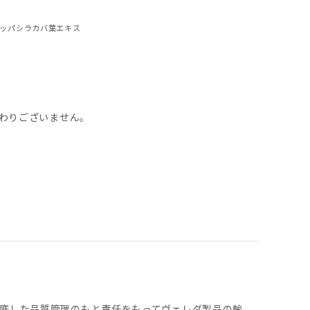
ロッパシラカバ葉エキス
変わりございません。
底した品質管理のもと責任をもってヴェレダ製品の輸