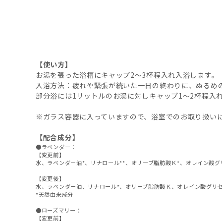
【使い方】
お湯を張った浴槽にキャップ2～3杯程入れ入浴します。
入浴方法：疲れや緊張が続いた一日の終わりに、ぬるめの
部分浴には1リットルのお湯に対しキャップ1～2杯程入
※ガラス容器に入っていますので、浴室でのお取り扱い
【配合成分】
●ラベンダー：
【変更前】
水、ラベンダー油*、リナロール**、オリーブ脂肪酸Ｋ*、オレイン酸グ
【変更後】
水、ラベンダー油、リナロール*、オリーブ脂肪酸Ｋ、オレイン酸グリ
*天然由来成分
●ローズマリー：
【変更前】