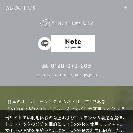
ABOUT US
0120-070-209
10:00~12:00/13:00~17:00(土日祝除く)
日本のオーガニックコスメのパイオニア*である
Nature’s Way（ネイチャーズウェイ）が運営する公式通
販サイト。
当サイトでは利用体験の向上およびコンテンツの最適な提供、
トラフィックの分析を目的としてCookieを使用しています。
サイトの閲覧を継続された場合、Cookieの利用に同意したこ
ネイチャーズウェイの製品は日本で作る、日本人の肌に