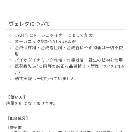
ヴェレダについて
1921年にR・シュタイナーによって創設
オーガニック認証NATRUE取得
合成保存料・合成着色料・合成香料や鉱物油は一切不使
用
バイオダイナミック栽培・有機栽培・野生の植物を使用
医薬品製造*と同等の厳正な品質検査・管理
(*スイス本社の
こと)
動物実験は一切行っていません
【使い方】
適量を肌になじませます。
【配合成分】
【変更前】