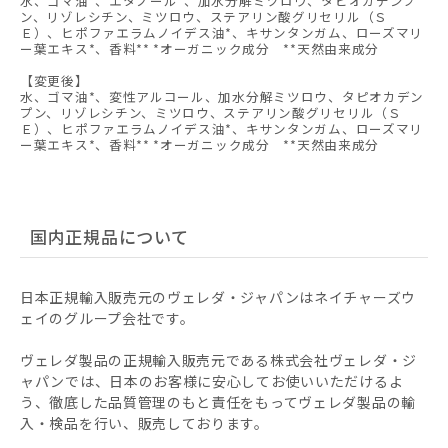
水、ゴマ油*、エタノール*、加水分解ミツロウ、タピオカデンプ
ン、リゾレシチン、ミツロウ、ステアリン酸グリセリル（Ｓ
Ｅ）、ヒポファエラムノイデス油*、キサンタンガム、ローズマリ
ー葉エキス*、香料** *オーガニック成分 **天然由来成分
【変更後】
水、ゴマ油*、変性アルコール、加水分解ミツロウ、タピオカデン
プン、リゾレシチン、ミツロウ、ステアリン酸グリセリル（Ｓ
Ｅ）、ヒポファエラムノイデス油*、キサンタンガム、ローズマリ
ー葉エキス*、香料** *オーガニック成分 **天然由来成分
国内正規品について
日本正規輸入販売元のヴェレダ・ジャパンはネイチャーズウ
ェイのグループ会社です。
ヴェレダ製品の正規輸入販売元である株式会社ヴェレダ・ジ
ャパンでは、日本のお客様に安心してお使いいただけるよ
う、徹底した品質管理のもと責任をもってヴェレダ製品の輸
入・検品を行い、販売しております。