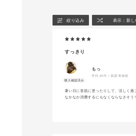
絞り込み
表示：新し
すっきり
もっ
年代:
40代
肌質:
乾燥肌
暑い日に首筋に塗ったりして、涼しく過
なかなか消費するにもなくならなさそう