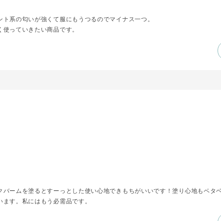
ント系の匂いが強くて服にもうつるのでマイナス一つ。
く使っていきたい商品です。
クバームを塗るとすーっとした使い心地できもちがいいです！塗り心地もベタ
います。私にはもう必需品です。