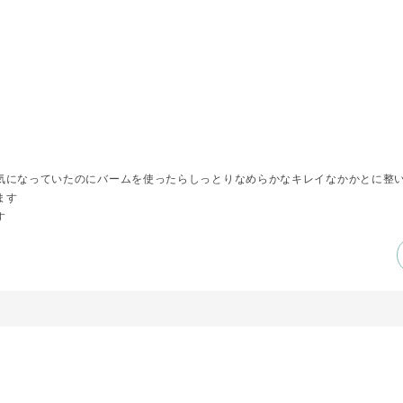
気になっていたのにバームを使ったらしっとりなめらかなキレイなかかとに整
ます
す