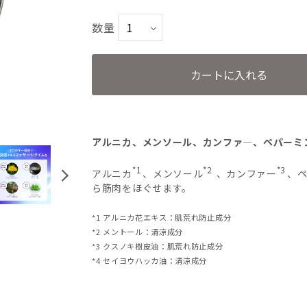
数量
カートに入れる
アルニカ、メンソール、カンファ―、ペパーミ
*1
*2
*3
アルニカ
、メンソール
、カンファー
、
ら筋肉をほぐせます。
*1 アルニカ花エキス：肌荒れ防止成分
*2 メントール：清涼成分
*3 クスノキ樹皮油：肌荒れ防止成分
*4 セイヨウハッカ油：清涼成分