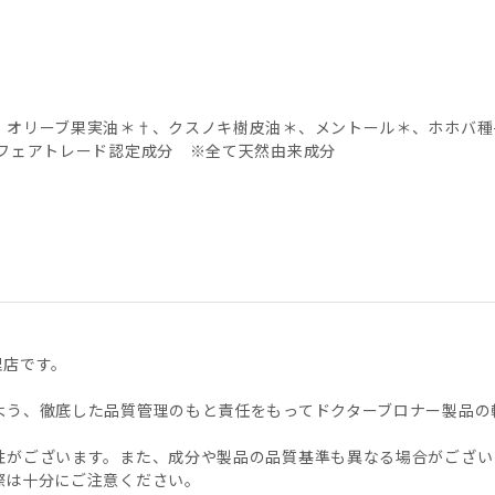
、オリーブ果実油＊†、クスノキ樹皮油＊、メントール＊、ホホバ種
フェアトレード認定成分 ※全て天然由来成分
理店です。
よう、徹底した品質管理のもと責任をもってドクターブロナー製品の
性がございます。また、成分や製品の品質基準も異なる場合がござい
際は十分にご注意ください。