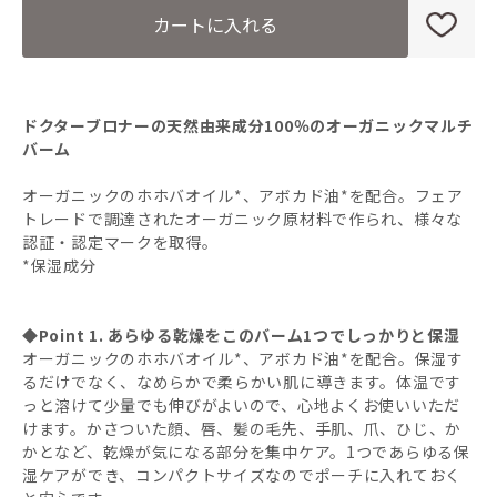
カートに入れる
ドクターブロナーの天然由来成分100％のオーガニックマルチ
バーム
オーガニックのホホバオイル*、アボカド油*を配合。フェア
トレードで調達されたオーガニック原材料で作られ、様々な
認証・認定マークを取得。
*保湿成分
◆Point 1. あらゆる乾燥をこのバーム1つでしっかりと保湿
オーガニックのホホバオイル*、アボカド油*を配合。保湿す
るだけでなく、なめらかで柔らかい肌に導きます。体温です
っと溶けて少量でも伸びがよいので、心地よくお使いいただ
けます。かさついた顔、唇、髪の毛先、手肌、爪、ひじ、か
かとなど、乾燥が気になる部分を集中ケア。1つであらゆる保
湿ケアができ、コンパクトサイズなのでポーチに入れておく