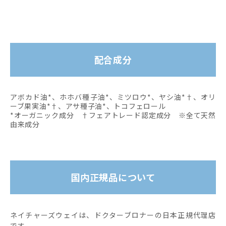
配合成分
アボカド油*、ホホバ種子油*、ミツロウ*、ヤシ油*†、オリ
ーブ果実油*†、アサ種子油*、トコフェロール
*オーガニック成分 †フェアトレード認定成分 ※全て天然
由来成分
国内正規品について
ネイチャーズウェイは、ドクターブロナーの日本正規代理店
です。