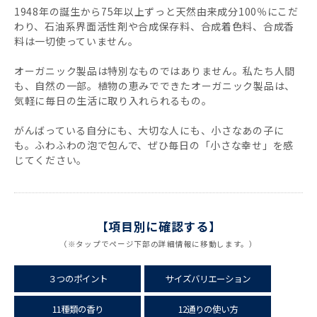
BA(ベビーマイルド)無香料
1948年の誕生から75年以上ずっと天然由来成分100％にこだ
わり、石油系界面活性剤や合成保存料、合成着色料、合成香
料は一切使っていません。
LA(ラベンダー)
オーガニック製品は特別なものではありません。私たち人間
SA(サンダルウッドジャスミン)
も、自然の一部。植物の恵みでできたオーガニック製品は、
気軽に毎日の生活に取り入れられるもの。
AL(アーモンド)
がんばっている自分にも、大切な人にも、小さなあの子に
も。ふわふわの泡で包んで、ぜひ毎日の「小さな幸せ」を感
EU(ユーカリ)
じてください。
【項目別に確認する】
（※タップでページ下部の詳細情報に移動します。）
３つのポイント
サイズバリエーション
11種類の香り
12通りの使い方