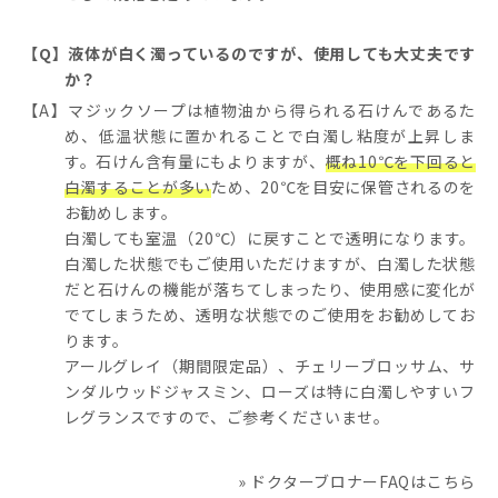
【Q】液体が白く濁っているのですが、使用しても大丈夫です
か？
【A】マジックソープは植物油から得られる石けんであるた
め、低温状態に置かれることで白濁し粘度が上昇しま
す。石けん含有量にもよりますが、
概ね10℃を下回ると
白濁することが多い
ため、20℃を目安に保管されるのを
お勧めします。
白濁しても室温（20℃）に戻すことで透明になります。
白濁した状態でもご使用いただけますが、白濁した状態
だと石けんの機能が落ちてしまったり、使用感に変化が
でてしまうため、透明な状態でのご使用をお勧めしてお
ります。
アールグレイ（期間限定品）、チェリーブロッサム、サ
ンダルウッドジャスミン、ローズは特に白濁しやすいフ
レグランスですので、ご参考くださいませ。
» ドクターブロナーFAQはこちら