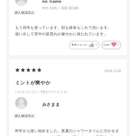
no name
年代:
50代
肌質:
混合肌
もう何年も使っています。顔も身体もこれで洗います。
使い出して背中の肌荒れが健やかに保たれています。
参考になった
1
Like!
0
2026.5.28
ミントが爽やか
バリエーション：PE(ペパーミント)
みさまま
昨年から使い始めました。真夏のシャワータイムに欠かせま