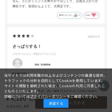
せん。とにかくミントが爽やかで涼しくて、お風呂上がりが
爽快です。泡切れもよくて、大満足です。
参考になった
0
Like!
1
2026.5.5
さっぱりする！
バリエーション：PE(ペパーミント)
no name
当サイトでは利用体験の向上およびコンテンツの最適な提供、
トラフィックの分析を目的としてCookieを使用しています。
サイトの閲覧を継続された場合、Cookieの利用に同意したこ
他の香りも試しましたが、やはりペパーミントがお気に入り
とものといたします。
です。これからの季節、特に爽快でおすすめ！花粉の時期な
詳細については
プライバシーポリシー
をご確認ください。
￥4,180
どで、頭がムズムズしてリフレッシュしたい時にもスッキリ
カートに入れる
します。
承諾する
4.8
詰め替えレフィルがあると尚いいです。