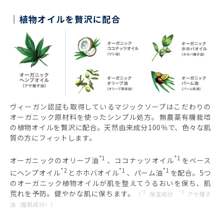
植物オイルを贅沢に配合
ヴィーガン認証も取得しているマジックソープはこだわりの
オーガニック原材料を使ったシンプル処方。無農薬有機栽培
の植物オイルを贅沢に配合。天然由来成分100％で、色々な肌
質の方にフィットします。
*1
*1
オーガニックのオリーブ油
、ココナッツオイル
をベース
*2
*1
*1
にヘンプオイル
とホホバオイル
、パーム油
を配合。5つ
のオーガニック植物オイルが肌を整えてうるおいを保ち、肌
荒れを予防。健やかな肌に保ちます。
*1
*2
（
保湿成分
アサ種子
油（整肌成分））