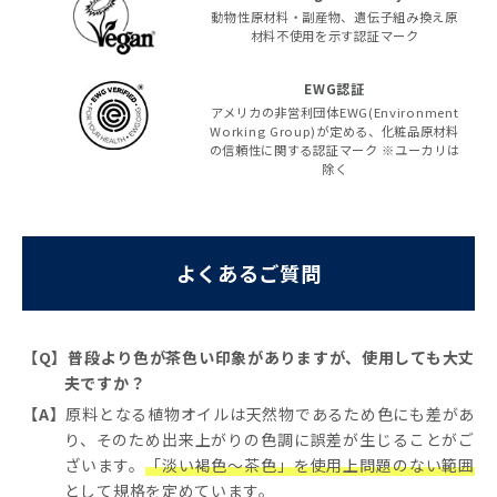
動物性原材料・副産物、遺伝子組み換え原
材料不使用を示す認証マーク
EWG認証
アメリカの非営利団体EWG(Environment
Working Group)が定める、化粧品原材料
の信頼性に関する認証マーク ※ユーカリは
除く
よくあるご質問
【Q】普段より色が茶色い印象がありますが、使用しても大丈
夫ですか？
【A】
原料となる植物オイルは天然物であるため色にも差があ
り、そのため出来上がりの色調に誤差が生じることがご
ざいます。
「淡い褐色～茶色」を使用上問題のない範囲
として規格を定めています。