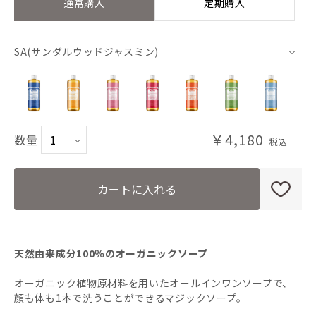
通常購入
定期購入
SA(サンダルウッドジャスミン)
PE(ペパーミント)
CI(シトラスオレンジ)
￥4,180
数量
CH(チェリーブロッサム)
カートに入れる
RO(ローズ)
TE(ティーツリー)
天然由来成分100％のオーガニックソープ
オーガニック植物原材料を用いたオールインワンソープで、
GR(グリーンティー)
顔も体も1本で洗うことができるマジックソープ。