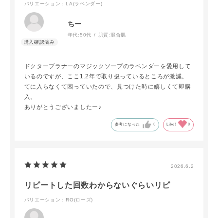
バリエーション：LA(ラベンダー)
ちー
年代:
50代
肌質:
混合肌
ドクターブラナーのマジックソープのラベンダーを愛用して
いるのですが、ここ1.2年で取り扱っているところが激減。
てに入らなくて困っていたので、見つけた時に嬉しくて即購
入。
ありがとうございましたー♪
参考になった
0
Like!
0
2026.6.2
リピートした回数わからないぐらいリピ
バリエーション：RO(ローズ)