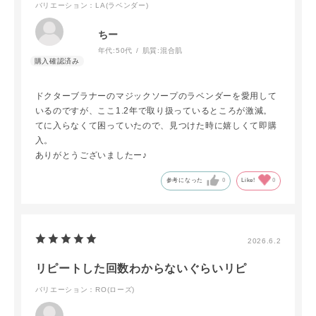
バリエーション：LA(ラベンダー)
ちー
年代:
50代
肌質:
混合肌
ドクターブラナーのマジックソープのラベンダーを愛用して
いるのですが、ここ1.2年で取り扱っているところが激減。
てに入らなくて困っていたので、見つけた時に嬉しくて即購
入。
ありがとうございましたー♪
参考になった
0
Like!
0
2026.6.2
リピートした回数わからないぐらいリピ
バリエーション：RO(ローズ)