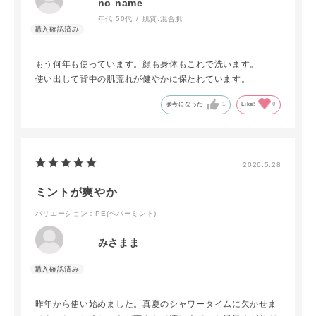
no name
年代:
50代
肌質:
混合肌
もう何年も使っています。顔も身体もこれで洗います。
使い出して背中の肌荒れが健やかに保たれています。
参考になった
1
Like!
0
2026.5.28
ミントが爽やか
バリエーション：PE(ペパーミント)
みさまま
昨年から使い始めました。真夏のシャワータイムに欠かせま