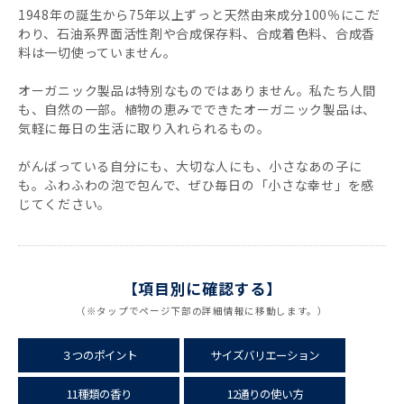
BA(ベビーマイルド)無香料
1948年の誕生から75年以上ずっと天然由来成分100％にこだ
わり、石油系界面活性剤や合成保存料、合成着色料、合成香
料は一切使っていません。
LA(ラベンダー)
オーガニック製品は特別なものではありません。私たち人間
SA(サンダルウッドジャスミン)
も、自然の一部。植物の恵みでできたオーガニック製品は、
気軽に毎日の生活に取り入れられるもの。
AL(アーモンド)
がんばっている自分にも、大切な人にも、小さなあの子に
も。ふわふわの泡で包んで、ぜひ毎日の「小さな幸せ」を感
EU(ユーカリ)
じてください。
【項目別に確認する】
（※タップでページ下部の詳細情報に移動します。）
３つのポイント
サイズバリエーション
11種類の香り
12通りの使い方