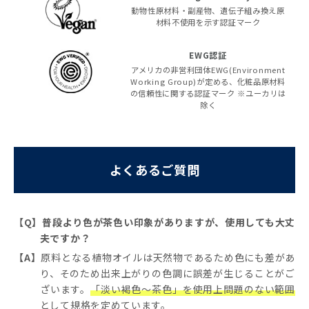
動物性原材料・副産物、遺伝子組み換え原
材料不使用を示す認証マーク
EWG認証
アメリカの非営利団体EWG(Environment
Working Group)が定める、化粧品原材料
の信頼性に関する認証マーク ※ユーカリは
除く
よくあるご質問
【Q】普段より色が茶色い印象がありますが、使用しても大丈
夫ですか？
【A】
原料となる植物オイルは天然物であるため色にも差があ
り、そのため出来上がりの色調に誤差が生じることがご
ざいます。
「淡い褐色～茶色」を使用上問題のない範囲
として規格を定めています。