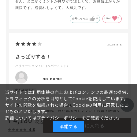
せん。とにかくミントが爽やかで涼しくて、お風呂上がりが
爽快です。泡切れもよくて、大満足です。
参考になった
0
Like!
1
2026.5.5
さっぱりする！
バリエーション：PE(ペパーミント)
no name
当サイトでは利用体験の向上およびコンテンツの最適な提供、
トラフィックの分析を目的としてCookieを使用しています。
サイトの閲覧を継続された場合、Cookieの利用に同意したこ
他の香りも試しましたが、やはりペパーミントがお気に入り
とものといたします。
です。これからの季節、特に爽快でおすすめ！花粉の時期な
詳細については
プライバシーポリシー
をご確認ください。
￥4,180
どで、頭がムズムズしてリフレッシュしたい時にもスッキリ
カートに入れる
します。
承諾する
4.8
詰め替えレフィルがあると尚いいです。