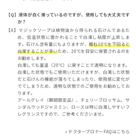
【Q】液体が白く濁っているのですが、使用しても大丈夫です
か？
【A】マジックソープは植物油から得られる石けんであるた
め、低温状態に置かれることで白濁し粘度が上昇しま
す。石けん含有量にもよりますが、
概ね10℃を下回ると
白濁することが多い
ため、20℃を目安に保管されるのを
お勧めします。
白濁しても室温（20℃）に戻すことで透明になります。
白濁した状態でもご使用いただけますが、白濁した状態
だと石けんの機能が落ちてしまったり、使用感に変化が
でてしまうため、透明な状態でのご使用をお勧めしてお
ります。
アールグレイ（期間限定品）、チェリーブロッサム、サ
ンダルウッドジャスミン、ローズは特に白濁しやすいフ
レグランスですので、ご参考くださいませ。
» ドクターブロナーFAQはこちら