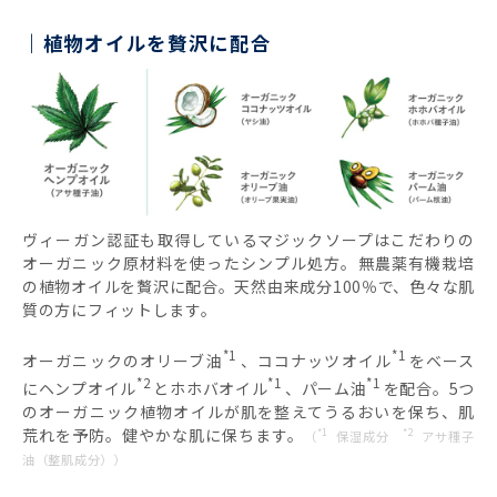
植物オイルを贅沢に配合
ヴィーガン認証も取得しているマジックソープはこだわりの
オーガニック原材料を使ったシンプル処方。無農薬有機栽培
の植物オイルを贅沢に配合。天然由来成分100％で、色々な肌
質の方にフィットします。
*1
*1
オーガニックのオリーブ油
、ココナッツオイル
をベース
*2
*1
*1
にヘンプオイル
とホホバオイル
、パーム油
を配合。5つ
のオーガニック植物オイルが肌を整えてうるおいを保ち、肌
荒れを予防。健やかな肌に保ちます。
*1
*2
（
保湿成分
アサ種子
油（整肌成分））