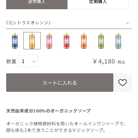
通常購入
定期購入
CI(シトラスオレンジ)
PE(ペパーミント)
CI(シトラスオレンジ)
￥4,180
数量
CH(チェリーブロッサム)
カートに入れる
RO(ローズ)
TE(ティーツリー)
天然由来成分100％のオーガニックソープ
オーガニック植物原材料を用いたオールインワンソープで、
GR(グリーンティー)
顔も体も1本で洗うことができるマジックソープ。