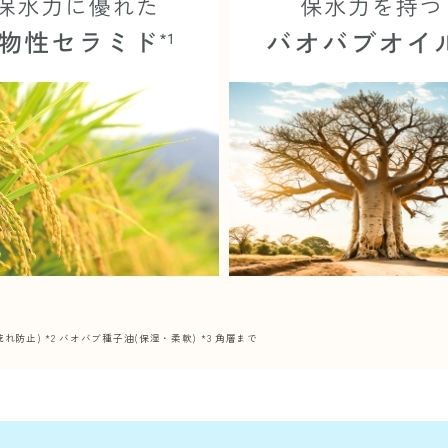
防止) *2 バオバブ種子油(保湿・柔軟) *3 角層まで