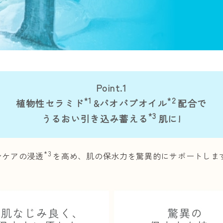
Point.1
*1
*2
植物性セラミド
&バオバブオイル
配合で
*3
うるおい引き込み蓄える
肌に!
*3
ンケアの浸透
を高め、肌の保水力を驚異的にサポートしま