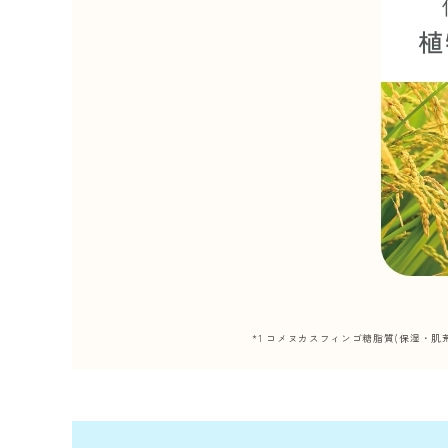
*1 コメヌカスフィンゴ糖脂質(保湿・肌荒れ