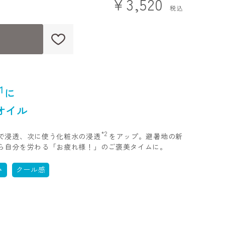
￥3,520
1
に
オイル
*2
で浸透、次に使う化粧水の浸透
をアップ。避暑地の新
ら自分を労わる「お疲れ様！」のご褒美タイムに。
み
クール感