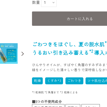
数量
カートに入れる
*
ごわつきをほぐし、夏の脱水肌
*2
うるおい引き込み蓄える
導入
ひんやりオイルが、すばやく角層のすみずみま
緑をイメージした清々しい香りで深呼吸しなが
乾燥
くすみ*3
ごわつき
ツヤ肌仕込
*1 乾燥肌 *2 角層まで *3 乾燥による
■5つの不使用成分