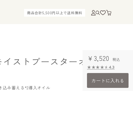
商品合計5,500円以上で送料無料
￥3,520
モイストブースターオイル
4.3
カートに入れる
き込み蓄える*2導入オイル