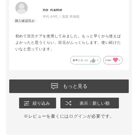
no name
年代:
40代
肌質:
乾燥肌
初めて目元ケアを使用してみました。もっと早くから使えば
よかったと思うくらい、目元がふっくらします。使い続けた
いなと思っています。
参考になった
2
Like!
2
もっと見る
絞り込み
表示：新しい順
※レビューを書くには
ログイン
が必要です。