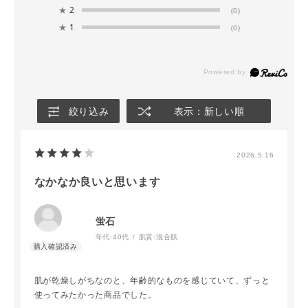
★
2
(0)
★
1
(0)
絞り込み
表示：新しい順
2026.5.16
なかなか良いと思います
蛍石
年代:
40代
肌質:
混合肌
肌が乾燥しがちなのと、年齢的なものを感じていて、ずっと
使ってみたかった商品でした。