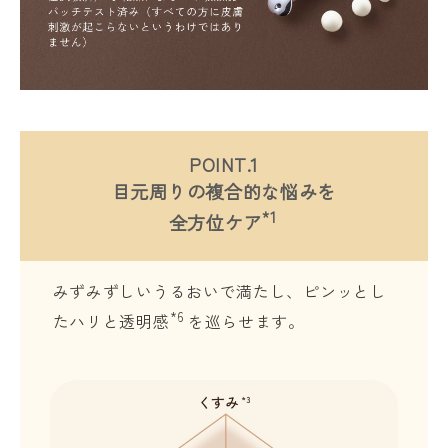
POINT.1
目元周りの複合的な悩みを
*1
全方位ケア
みずみずしいうるおいで満たし、ピンッとし
*6
たハリと透明感
を巡らせます。