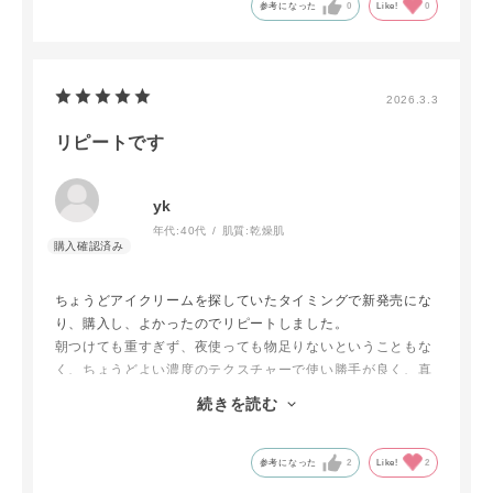
参考になった
0
Like!
0
2026.3.3
リピートです
yk
年代:
40代
肌質:
乾燥肌
ちょうどアイクリームを探していたタイミングで新発売にな
り、購入し、よかったのでリピートしました。
朝つけても重すぎず、夜使っても物足りないということもな
く、ちょうどよい濃度のテクスチャーで使い勝手が良く、真
冬の乾燥しがちな目元もしっかり守ってくれる頼もしさがあ
続きを読む
ります。成分にこだわりを持つチャントアチャームさんなら
ではの安心感があります。
個人的には、アプリケーターは衛生的な観点からどうなのか
参考になった
2
Like!
2
な？と思うので使用していませんが、工夫されているなと感