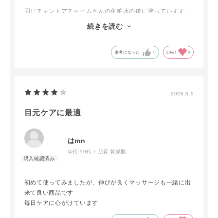
同じチャントアチャームさんの化粧水の後に塗っています。
まだ使用し始めて日が浅いので何とも言えませんが、塗った
続きを読む
後、うるおいでふっくらとして、目元にハリ感があるような
心地よさがあります。
参考になった
0
Like!
0
また、チューブの先の金具はいまいち使いこなせていないの
ですが、面白い試みだと感じました。
2026.5.5
目元ケアに最適
はmn
年代:
50代
肌質:
乾燥肌
初めて使ってみましたが、伸びが良くマッサージも一緒に出
来て良い商品です
毎日ケアに心がけています