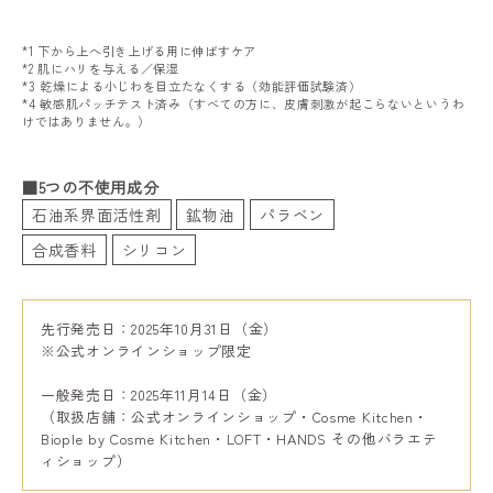
*1 下から上へ引き上げる用に伸ばすケア
*2 肌にハリを与える／保湿
*3 乾燥による小じわを目立たなくする（効能評価試験済）
*4 敏感肌パッチテスト済み（すべての方に、皮膚刺激が起こらないというわ
けではありません。）
■5つの不使用成分
石油系界面活性剤
鉱物油
パラベン
合成香料
シリコン
先行発売日：2025年10月31日（金）
※公式オンラインショップ限定
一般発売日：2025年11月14日（金）
（取扱店舗：公式オンラインショップ・Cosme Kitchen・
Biople by Cosme Kitchen・LOFT・HANDS その他バラエテ
ィショップ）