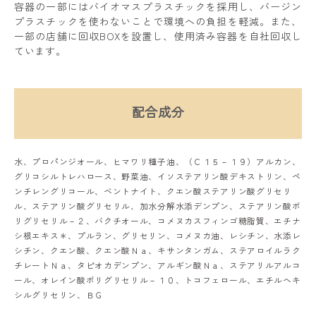
容器の一部にはバイオマスプラスチックを採用し、バージン
プラスチックを使わないことで環境への負担を軽減。また、
一部の店舗に回収BOXを設置し、使用済み容器を自社回収し
ています。
配合成分
水、プロパンジオール、ヒマワリ種子油、（Ｃ１５－１９）アルカン、
グリコシルトレハロース、野菜油、イソステアリン酸デキストリン、ペ
ンチレングリコール、ベントナイト、クエン酸ステアリン酸グリセリ
ル、ステアリン酸グリセリル、加水分解水添デンプン、ステアリン酸ポ
リグリセリル－２、バクチオール、コメヌカスフィンゴ糖脂質、エチナ
シ根エキス＊、プルラン、グリセリン、コメヌカ油、レシチン、水添レ
シチン、クエン酸、クエン酸Ｎａ、キサンタンガム、ステアロイルラク
チレートＮａ、タピオカデンプン、アルギン酸Ｎａ、ステアリルアルコ
ール、オレイン酸ポリグリセリル－１０、トコフェロール、エチルヘキ
シルグリセリン、ＢＧ