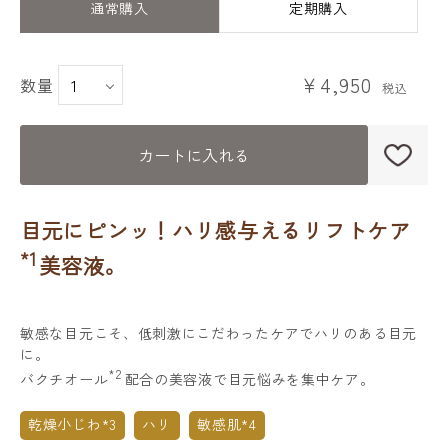
通常購入
定期購入
￥4,950
数量
カートに入れる
目元にピンッ！ハリ感与えるリフトケア
*1
美容液。
敏感な目元こそ、低刺激にこだわったケアでハリのある目元
に。
*2
バクチオール
配合の美容液で目元悩みを集中ケア。
乾燥小じわ*3
ハリ
敏感肌*4