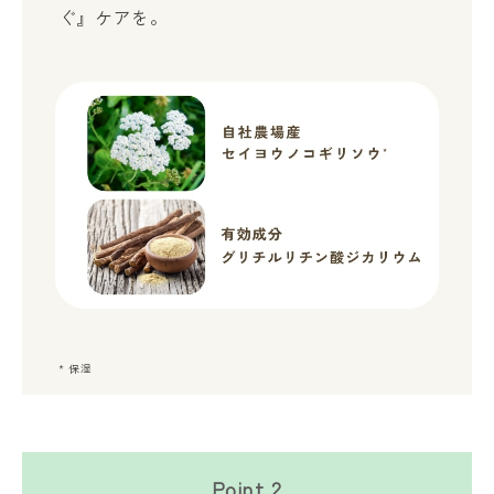
ぐ』ケアを。
* 保湿
Point.2