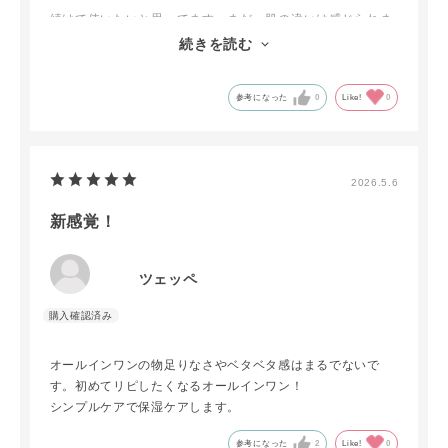
続けて使いたいと思ってます。まだ、肌の違いは感じられま
せんが、続ける事で、すこやかな肌をキープできそうで、楽
続きを読む
しみです。
参考になった
0
Like!
0
2026.5.6
新感覚！
ツェッペ
オールインワンの物足りなさやベタベタ感はまるでないで
す。初めてリピしたくなるオールインワン！
シンプルケアで保湿ケアします。
参考になった
2
Like!
0