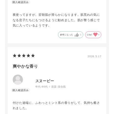
夜使ってますが、翌朝肌が滑らかになります。肌荒れの気に
なる息子たちにもつけるように勧めました。肌が整う感じで
気に入っているようです。
参考になった
1
Like!
0
2026.5.17
爽やかな香り
スヌーピー
年代:
60代
肌質:
混合肌
付けた途端に、ふわっとミント系の香りがして、気持ち癒さ
れました。