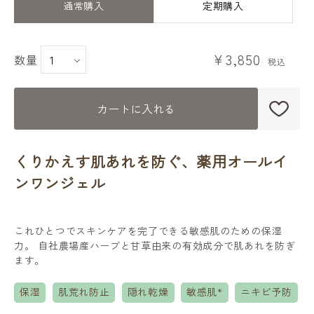
通常購入
定期購入
￥3,850
数量
カートに入れる
くりかえす肌あれを防ぐ、薬用オールイ
ンワンジェル
これひとつでスキンケアを完了できる敏感肌のための保湿
力。 自社農場産ハーブと甘草由来の有効成分で肌あれを防ぎ
ます。
保湿
肌荒れ防止
隠れ乾燥
敏感肌*
ニキビ予防