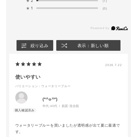
★
2
(1)
★
1
(0)
絞り込み
表示：新しい順
2026.7.22
使いやすい
バリエーション：ウォータリーブルー
(*^o^*)
年代:
40代
肌質:
混合肌
ウォータリーブルーを買いましたが透明感が出て夏に最適で
す。