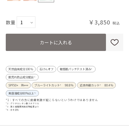
ラベンダーピンク
￥3,850
数量
ウォータリーブルー
カートに入れる
天然由来成分100％
石けんオフ
敏感肌パッチテスト済み
*1
肌荒れ防止成分配合
*2
SPF50+ PA+++
ブルーライトカット
98.8％
近赤外線カット
80.4％
*3
*3
美容液成分80%以上
*4
*1：すべての方に皮膚刺激が起こらないというわけではありません
*2：グリチルレチン酸ステアリル
*3：第三者機関実施試験結果より
*4：水を含む