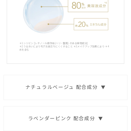
＊1シリビン [レチノール様作用(ハリ・整肌) のある植物成分]
＊2うるおいにより毛穴を目立ちにくくすること ＊3メイクアップ効果により ＊4
水を含む
ナチュラルベージュ 配合成分
▼
ラベンダーピンク 配合成分
▼