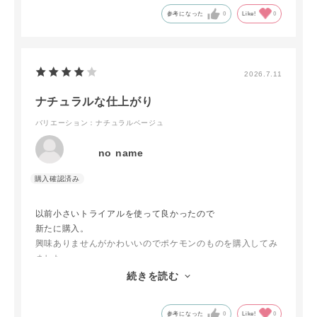
参考になった
0
Like!
0
2026.7.11
ナチュラルな仕上がり
バリエーション：ナチュラルベージュ
no name
以前小さいトライアルを使って良かったので
新たに購入。
興味ありませんがかわいいのでポケモンのものを購入してみ
ました。
普段あまり化粧をしないので、さっと塗れば程よく仕上がる
続きを読む
のでちょうどよいお品です。
参考になった
0
Like!
0