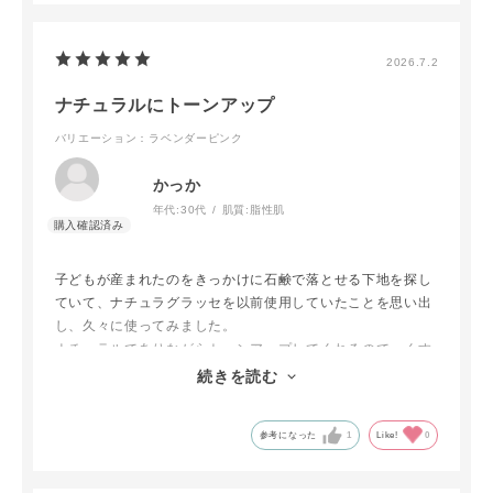
2026.7.2
ナチュラルにトーンアップ
バリエーション：ラベンダーピンク
かっか
年代:
30代
肌質:
脂性肌
子どもが産まれたのをきっかけに石鹸で落とせる下地を探し
ていて、ナチュラグラッセを以前使用していたことを思い出
し、久々に使ってみました。
ナチュラルでありながらトーンアップしてくれるので、くす
んだ肌に相性がいいなと感じています。
続きを読む
なくなったらリピートします。
参考になった
1
Like!
0