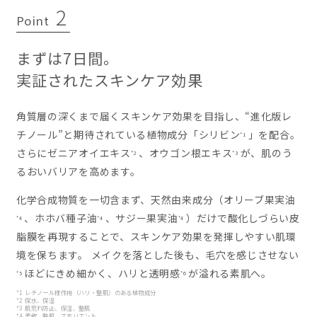
2
Point
まずは7日間。
実証されたスキンケア効果
角質層の深くまで届くスキンケア効果を目指し、“進化版レ
チノール”と期待されている植物成分「シリビン
」を配合。
*1
さらにゼニアオイエキス
、オウゴン根エキス
が、肌のう
*2
*3
るおいバリアを高めます。
化学合成物質を一切含まず、天然由来成分（オリーブ果実油
、ホホバ種子油
、サジー果実油
）だけで酸化しづらい皮
*4
*4
*4
脂膜を再現することで、スキンケア効果を発揮しやすい肌環
境を保ちます。 メイクを落とした後も、毛穴を感じさせない
ほどにきめ細かく、ハリと透明感
が溢れる素肌へ。
*5
*6
*1 レチノール様作用（ハリ・整肌）のある植物成分
*2 保水、保湿
*3 肌荒れ防止、保湿、整肌
*4 柔軟、整肌、エモリエント