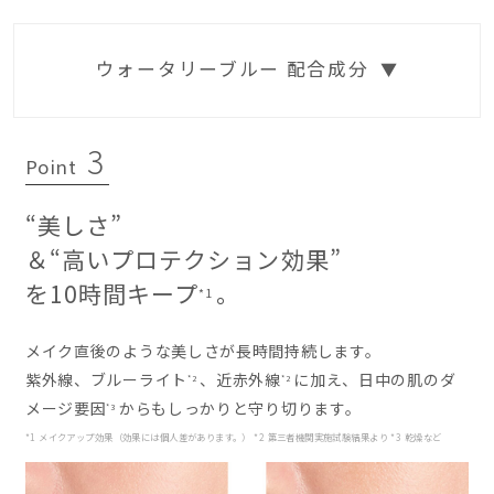
ウォータリーブルー 配合成分
▼
3
Point
“美しさ”
＆“高いプロテクション効果”
を10時間キープ
。
*1
メイク直後のような美しさが長時間持続します。
紫外線、ブルーライト
、近赤外線
に加え、日中の肌のダ
*2
*2
メージ要因
からもしっかりと守り切ります。
*3
*1 メイクアップ効果（効果には個人差があります。） *2 第三者機関実施試験結果より *3 乾燥など