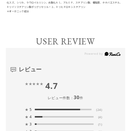
化スズ、シリカ、ラウロイルリシン、水酸化Ａｌ、アルミナ、ステアリン酸、糖脂質、ホホバエステル、
トリイソステアリン酸ポリグリセリル－２、トリヒドロキシステアリン
＊オーガニック成分
USER REVIEW
レビュー
4.7
30
レビュー件数：
件
★
5
(24)
★
4
(4)
★
3
(1)