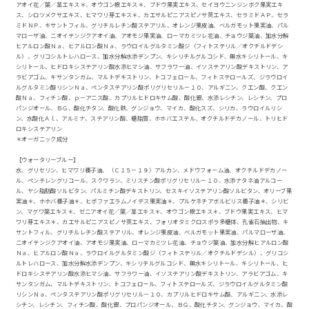
アオイ花／葉／茎エキス＊、オウゴン根エキス＊、ブドウ果実エキス、セイヨウニンジンボク果実エキ
ス、シロツメクサエキス、ヒマワリ芽エキス＊、カエサルピニアスピノサ莢エキス、セラミドＡＰ、セラ
ミドＮＰ、キサントフィル、グリチルレチン酸ステアリル、オレンジ果皮油、ベルガモット果実油、パル
マローザ油、ニオイテンジクアオイ油、アオモジ果実油、ローマカミツレ花油、チョウジ葉油、加水分解
ヒアルロン酸Ｎａ、ヒアルロン酸Ｎａ、ラウロイルグルタミン酸ジ（フィトステリル／オクチルドデシ
ル）、グリコシルトレハロース、加水分解水添デンプン、キシリチルグルコシド、無水キシリトール、キ
シリトール、ヒドロキシステアリン酸水添ヒマシ油、サフラワー油、イソステアリン酸デキストリン、ア
ラビアゴム、キサンタンガム、マルトデキストリン、トコフェロール、フィトステロールズ、ジラウロイ
ルグルタミン酸リシンＮａ、ペンタステアリン酸ポリグリセリル－１０、アルギニン、クエン酸、クエン
酸Ｎａ、フィチン酸、ｐ－アニス酸、カプリルヒドロキサム酸、酸化銀、水添レシチン、レシチン、プロ
パンジオール、ＢＧ、酸化チタン、酸化鉄、グンジョウ、マイカ、酸化スズ、シリカ、ラウロイルリシ
ン、水酸化Ａｌ、アルミナ、ステアリン酸、糖脂質、ホホバエステル、オクチルドデカノール、トリヒド
ロキシステアリン
＊オーガニック成分
【ウォータリーブルー】
水、グリセリン、ヒマワリ種子油、（Ｃ１５－１９）アルカン、メドウフォーム油、オクチルドデカノー
ル、ペンチレングリコール、スクワラン、ミリスチン酸ポリグリセリル－１０、水添ナタネ油アルコー
ル、ヤシ脂肪酸ソルビタン、パルミチン酸デキストリン、セスキイソステアリン酸ソルビタン、オリーブ果
実油＊、ホホバ種子油＊、ヒポファエラムノイデス果実油＊、プルケネチアボルビリス種子油＊、シリビ
ン、マグワ葉エキス＊、ゼニアオイ花／葉／茎エキス＊、オウゴン根エキス＊、ブドウ果実エキス、ヒマ
ワリ芽エキス＊、カエサルピニアスピノサ莢エキス、フォリオタミクロスポラ多糖体、孔雀石抽出物、キ
サントフィル、グリチルレチン酸ステアリル、オレンジ果皮油、ベルガモット果実油、パルマローザ油、
ニオイテンジクアオイ油、アオモジ果実油、ローマカミツレ花油、チョウジ葉油、加水分解ヒアルロン酸
Ｎａ、ヒアルロン酸Ｎａ、ラウロイルグルタミン酸ジ（フィトステリル／オクチルドデシル）、グリコシ
ルトレハロース、加水分解水添デンプン、キシリチルグルコシド、無水キシリトール、キシリトール、ヒ
ドロキシステアリン酸水添ヒマシ油、サフラワー油、イソステアリン酸デキストリン、アラビアゴム、キ
サンタンガム、マルトデキストリン、トコフェロール、フィトステロールズ、ジラウロイルグルタミン酸
リシンＮａ、ペンタステアリン酸ポリグリセリル－１０、カプリルヒドロキサム酸、アルギニン、水添レ
シチン、レシチン、フィチン酸、酸化銀、プロパンジオール、ＢＧ、酸化チタン、グンジョウ、マイカ、酸