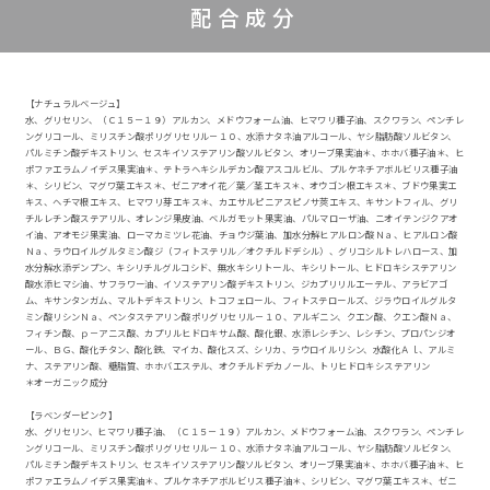
配合成分
【ナチュラルベージュ】
水、グリセリン、（Ｃ１５－１９）アルカン、メドウフォーム油、ヒマワリ種子油、スクワラン、ペンチレ
ングリコール、ミリスチン酸ポリグリセリル－１０、水添ナタネ油アルコール、ヤシ脂肪酸ソルビタン、
パルミチン酸デキストリン、セスキイソステアリン酸ソルビタン、オリーブ果実油＊、ホホバ種子油＊、ヒ
ポファエラムノイデス果実油＊、テトラヘキシルデカン酸アスコルビル、プルケネチアボルビリス種子油
＊、シリビン、マグワ葉エキス＊、ゼニアオイ花／葉／茎エキス＊、オウゴン根エキス＊、ブドウ果実エ
キス、ヘチマ根エキス、ヒマワリ芽エキス＊、カエサルピニアスピノサ莢エキス、キサントフィル、グリ
チルレチン酸ステアリル、オレンジ果皮油、ベルガモット果実油、パルマローザ油、ニオイテンジクアオ
イ油、アオモジ果実油、ローマカミツレ花油、チョウジ葉油、加水分解ヒアルロン酸Ｎａ、ヒアルロン酸
Ｎａ、ラウロイルグルタミン酸ジ（フィトステリル／オクチルドデシル）、グリコシルトレハロース、加
水分解水添デンプン、キシリチルグルコシド、無水キシリトール、キシリトール、ヒドロキシステアリン
酸水添ヒマシ油、サフラワー油、イソステアリン酸デキストリン、ジカプリリルエーテル、アラビアゴ
ム、キサンタンガム、マルトデキストリン、トコフェロール、フィトステロールズ、ジラウロイルグルタ
ミン酸リシンＮａ、ペンタステアリン酸ポリグリセリル－１０、アルギニン、クエン酸、クエン酸Ｎａ、
フィチン酸、ｐ－アニス酸、カプリルヒドロキサム酸、酸化銀、水添レシチン、レシチン、プロパンジオ
ール、ＢＧ、酸化チタン、酸化鉄、マイカ、酸化スズ、シリカ、ラウロイルリシン、水酸化Ａｌ、アルミ
ナ、ステアリン酸、糖脂質、ホホバエステル、オクチルドデカノール、トリヒドロキシステアリン
＊オーガニック成分
【ラベンダーピンク】
水、グリセリン、ヒマワリ種子油、（Ｃ１５－１９）アルカン、メドウフォーム油、スクワラン、ペンチレ
ングリコール、ミリスチン酸ポリグリセリル－１０、水添ナタネ油アルコール、ヤシ脂肪酸ソルビタン、
パルミチン酸デキストリン、セスキイソステアリン酸ソルビタン、オリーブ果実油＊、ホホバ種子油＊、ヒ
ポファエラムノイデス果実油＊、プルケネチアボルビリス種子油＊、シリビン、マグワ葉エキス＊、ゼニ