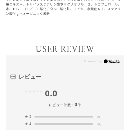
葉エキス＊、トリイソステアリン酸ポリグリセリル－２、トコフェロール、
水、ＢＧ、（＋／－）酸化チタン、酸化鉄、マイカ、水酸化Ａｌ、ステアリ
ン酸Ｍｇ＊オーガニック成分
USER REVIEW
レビュー
0.0
0
レビュー件数：
件
★
5
(0)
★
4
(0)