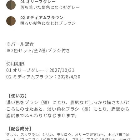
01 オリーブグレー
落ち着いた髪色になじむグレー
02 ミディアムブラウン
明るい髪色になじむブラウン
※パール配合
※2色セット/全2種/ブラシ付き
使用期限
01 オリーブグレー：2027/10/31
02 ミディアムブラウン：2028/4/30
【使い方】
濃い色をブラシ（短）にとり、眉尻などしっかり描きたいと
ころにのせたあと、淡い色をブラシ（長）にとり、眉頭から
眉尻までふんわりとなじませます。
【配合成分】
タルク、スクワラン、シリカ、モクロウ、オリーブ果実油＊、ホホバ種子油
＊、ヒポファエラムノイデス果実油＊、アルガニアスピノサ核油＊、セージ