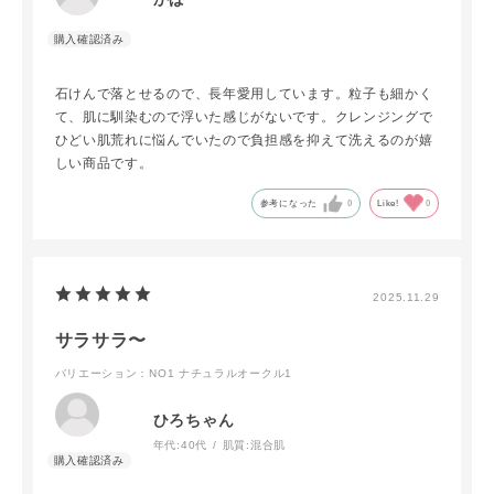
石けんで落とせるので、長年愛用しています。粒子も細かく
て、肌に馴染むので浮いた感じがないです。クレンジングで
ひどい肌荒れに悩んでいたので負担感を抑えて洗えるのが嬉
しい商品です。
参考になった
0
Like!
0
2025.11.29
サラサラ〜
バリエーション：NO1 ナチュラルオークル1
ひろちゃん
年代:
40代
肌質:
混合肌