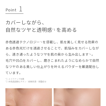
1
Point
カバーしながら、
自然なツヤと透明感
を高める
*1
赤色透過テクノロジー
を搭載し、肌を美しく見せる効果の
*2
ある赤色光だけを透過させることで、肌悩みをカバーしなが
ら、透き通ったようなツヤを肌の奥から生み出します
。
*1
毛穴や凹凸をカバーし、磨きこまれたようになめらかで自然
なツヤのある美しい仕上がりを叶えるパウダーを厳選配合し
ています。
*1 メイクアップ効果
*2 赤色透過酸化チタン：感触改良・保護成分