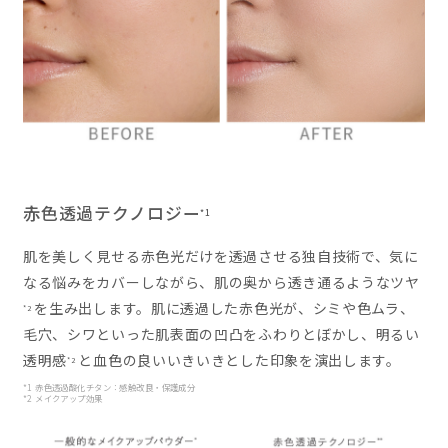
赤色透過テクノロジー
*1
肌を美しく見せる赤色光だけを透過させる独自技術で、気に
なる悩みをカバーしながら、肌の奥から透き通るようなツヤ
を生み出します。肌に透過した赤色光が、シミや色ムラ、
*2
毛穴、シワといった肌表面の凹凸をふわりとぼかし、明るい
透明感
と血色の良いいきいきとした印象を演出します。
*2
*1 赤色透過酸化チタン：感触改良・保護成分
*2 メイクアップ効果