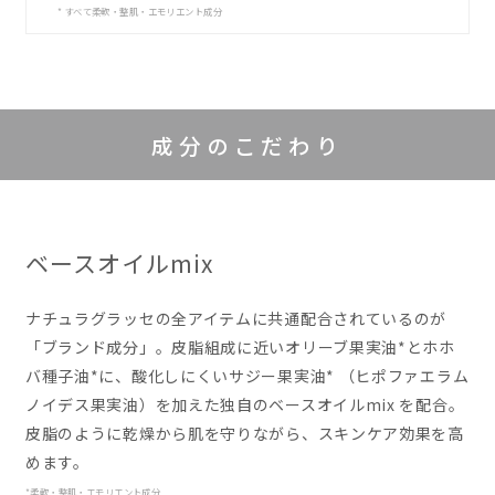
* すべて柔軟・整肌・エモリエント成分
成分のこだわり
ベースオイルmix
ナチュラグラッセの全アイテムに共通配合されているのが
「ブランド成分」。皮脂組成に近いオリーブ果実油*とホホ
バ種子油*に、酸化しにくいサジー果実油*
（ヒポファエラム
ノイデス果実油）
を加えた独自のベースオイルmix を配合。
皮脂のように乾燥から肌を守りながら、スキンケア効果を高
めます。
*柔軟・整肌・エモリエント成分