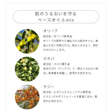
肌のうるおいを守る
ベースオイルmix
オリーブ
成分名：オリーブ果実油
*
オリーブの果実から抽出される液状オイル。食
品にも広く利用される。肌なじみがよく、肌を
やわらかくします。
ホホバ
成分名：ホホバ種子油
*
液状のロウ（ワックス）で、肌なじみのよい成
分。肌表面を保護し、肌荒れを防ぎます。
サジー
成分名：ヒポファエラムノイデス果実油
*
ビタミンEやポリフェノールを豊富に含み、肌
荒れを防ぎます。