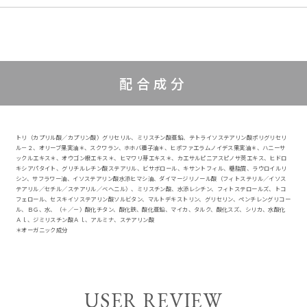
配合成分
トリ（カプリル酸／カプリン酸）グリセリル、ミリスチン酸亜鉛、テトライソステアリン酸ポリグリセリ
ル－２、オリーブ果実油＊、スクワラン、ホホバ種子油＊、ヒポファエラムノイデス果実油＊、ハニーサ
ックルエキス＊、オウゴン根エキス＊、ヒマワリ芽エキス＊、カエサルピニアスピノサ莢エキス、ヒドロ
キシアパタイト、グリチルレチン酸ステアリル、ビサボロール、キサントフィル、糖脂質、ラウロイルリ
シン、サフラワー油、イソステアリン酸水添ヒマシ油、ダイマージリノール酸（フィトステリル／イソス
テアリル／セチル／ステアリル／ベヘニル）、ミリスチン酸、水添レシチン、フィトステロールズ、トコ
フェロール、セスキイソステアリン酸ソルビタン、マルトデキストリン、グリセリン、ペンチレングリコー
ル、ＢＧ、水、（＋／－）酸化チタン、酸化鉄、酸化亜鉛、マイカ、タルク、酸化スズ、シリカ、水酸化
Ａｌ、ジミリスチン酸Ａｌ、アルミナ、ステアリン酸
＊オーガニック成分
USER REVIEW