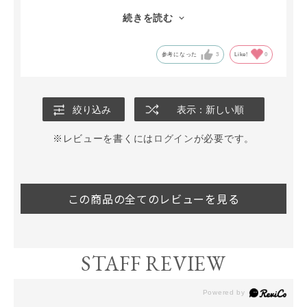
パウダーファンデーションはわたしにとっては軽い薄付きな
続きを読む
ので、スティックのファンデーションと併用したり、仕事で
はない日は、パウダーファンデーションだけで使うなど、肌
の状態などによって使い分けています。
参考になった
3
Like!
0
絞り込み
表示：新しい順
※レビューを書くには
ログイン
が必要です。
この商品の全てのレビューを見る
STAFF REVIEW