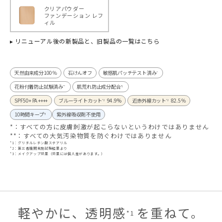
クリアパウダー
ファンデーション レフ
ィル
▸ リニューアル後の新製品と、旧製品の一覧はこちら
天然由来成分100％
石けんオフ
敏感肌パッチテスト済み
*
花粉付着防止試験済み
肌荒れ防止成分配合
**
*1
SPF50+ PA ++++
ブルーライトカット
94.9%
近赤外線カット
82.5％
*2
*2
10時間キープ
紫外線吸収剤不使用
*3
*：すべての方に皮膚刺激が起こらないというわけではありません
**：すべての大気汚染物質を防ぐわけではありません
*1：グリチルレチン酸ステアリル
*2：第三者機関実施試験結果より
*3：メイクアップ効果（効果には個人差があります。）
軽やかに、透明感
を重ねて。
*1