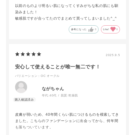
以前のものより明るい肌になってくすみがちな私の肌にも馴
染みました！
敏感肌ですが合ってたのでまとめて買ってしまいました^_^
参考になった
0
Like!
0
2025.9.5
安心して使えることが唯一無二です！
バリエーション：OC オークル
ながちゃん
年代:
40代
肌質:
乾燥肌
皮膚が弱いため、40年間くらい肌につけるものを模索してき
ました。こちらのファンデーションに出会ってから、何年間
も落ちついています。