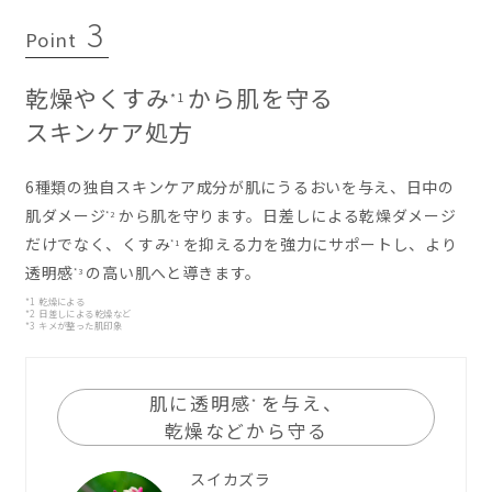
3
Point
乾燥やくすみ
から肌を守る
*1
スキンケア処方
6種類の独自スキンケア成分が肌にうるおいを与え、日中の
肌ダメージ
から肌を守ります。日差しによる乾燥ダメージ
*2
だけでなく、くすみ
を抑える力を強力にサポートし、より
*1
透明感
の高い肌へと導きます。
*3
*1 乾燥による
*2 日差しによる乾燥など
*3 キメが整った肌印象
肌に透明感
を与え、
*
乾燥などから守る
スイカズラ