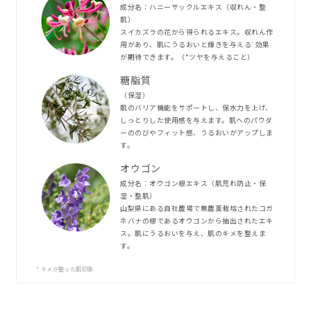
成分名：ハニーサックルエキス（収れん・整
肌）
スイカズラの花から得られるエキス。収れん作
用があり、肌にうるおいと輝きを与える
効果
*
が期待できます。（*ツヤを与えること）
糖脂質
（保湿）
肌のバリア機能をサポートし、保水力を上げ、
しっとりした使用感を与えます。肌へのパウダ
ーののびやフィット感、うるおいがアップしま
す。
オウゴン
成分名：オウゴン根エキス（肌荒れ防止・保
湿・整肌）
山梨県にある自社農場で無農薬栽培されたコガ
ネバナの根であるオウゴンから抽出されたエキ
ス。肌にうるおいを与え、肌のキメを整えま
す。
* キメが整った肌印象