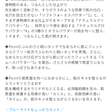
透明感のある、つるんとした仕上がり
光を細かく反射させ、すりガラスのような効果で肌の凹凸・
毛穴を目立たせない『ソフトフォーカスパウダー*2』と、く
すまず透明感のある仕上がりをキープする『ナチュラルクリ
アパウダー*3』、自然なツヤ感を演出する『ナチュラルグロ
ウパウダー*4』の3種のミネラルパウダーが肌を均一に整え、
くすまず、つるんとした肌が続きます。
◆Point2.ふんわりと軽いタッチでなめらかに肌にフィット
タルクフリー処方でふんわりと軽いタッチを実現。さらに、
なめらかにのび広がりながら肌にぴったりフィットする『ス
ムースパウダー*5』を配合。さらさらの感触で厚塗りになら
ず、粉っぽさもありません。
◆Point3.肌表面を均一になめらかにし、肌のキメを整えなが
らスッキリとうるおす
肌を構成するセラミドのもととなる、必須脂肪酸を含み、肌
表面を保護する効果が高い「カシス」と、収斂効果の高い
「タイム」が、肌のキメを整えながらうるおいを与えます。
＼ブルーライトもしっかりカット／