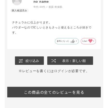
no name
年代:
30代
肌質:
乾燥肌
ナチュラルに仕上がります。
パウダーなので忙しいときもさっと使えるところが好きで
す。
参考になった
0
Like!
0
絞り込み
表示：新しい順
※レビューを書くには
ログイン
が必要です。
この商品の全てのレビューを見る