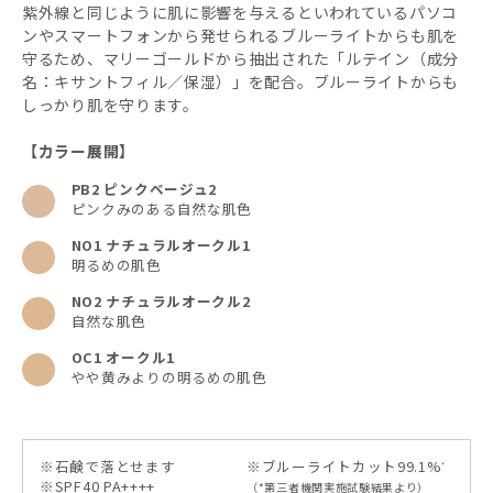
紫外線と同じように肌に影響を与えるといわれているパソコ
ンやスマートフォンから発せられるブルーライトからも肌を
守るため、マリーゴールドから抽出された「ルテイン（成分
名：キサントフィル／保湿）」を配合。ブルーライトからも
しっかり肌を守ります。
【カラー展開】
PB2 ピンクベージュ2
ピンクみのある自然な肌色
NO1 ナチュラルオークル1
明るめの肌色
NO2 ナチュラルオークル2
自然な肌色
OC1 オークル1
やや黄みよりの明るめの肌色
※石鹸で落とせます
※ブルーライトカット99.1%
*
※SPF40 PA++++
（*第三者機関実施試験結果より）