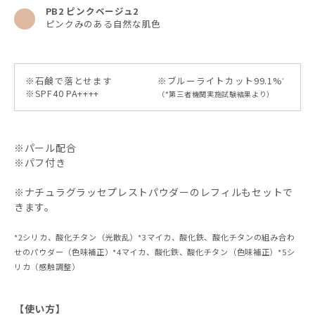
PB2 ピンクベージュ2
ピンクみのある自然な肌色
※石鹸で落とせます
※ブルーライトカット99.1%
*
※SPF40 PA++++
（*第三者機関実施試験結果より）
※パール配合
※パフ付き
※ナチュラグラッセプレストパウダーのレフィルもセットで
きます。
*2シリカ、酸化チタン（光散乱）*3マイカ、酸化鉄、酸化チタンの組み合わ
せのパウダー（色味補正）*4マイカ、酸化鉄、酸化チタン（色味補正）*5シ
リカ（感触調整）
【使い方】