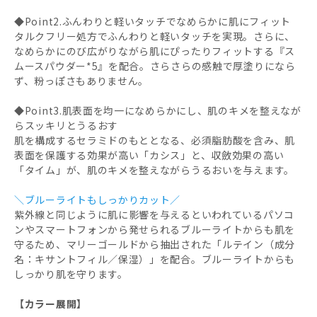
◆Point2.ふんわりと軽いタッチでなめらかに肌にフィット
タルクフリー処方でふんわりと軽いタッチを実現。さらに、
なめらかにのび広がりながら肌にぴったりフィットする『ス
ムースパウダー*5』を配合。さらさらの感触で厚塗りになら
ず、粉っぽさもありません。
◆Point3.肌表面を均一になめらかにし、肌のキメを整えなが
らスッキリとうるおす
肌を構成するセラミドのもととなる、必須脂肪酸を含み、肌
表面を保護する効果が高い「カシス」と、収斂効果の高い
「タイム」が、肌のキメを整えながらうるおいを与えます。
＼ブルーライトもしっかりカット／
紫外線と同じように肌に影響を与えるといわれているパソコ
ンやスマートフォンから発せられるブルーライトからも肌を
守るため、マリーゴールドから抽出された「ルテイン（成分
名：キサントフィル／保湿）」を配合。ブルーライトからも
しっかり肌を守ります。
【カラー展開】