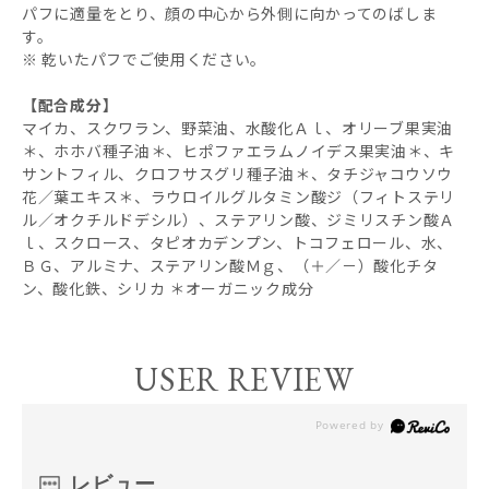
パフに適量をとり、顔の中心から外側に向かってのばしま
す。
※ 乾いたパフでご使用ください。
【配合成分】
マイカ、スクワラン、野菜油、水酸化Ａｌ、オリーブ果実油
＊、ホホバ種子油＊、ヒポファエラムノイデス果実油＊、キ
サントフィル、クロフサスグリ種子油＊、タチジャコウソウ
花／葉エキス＊、ラウロイルグルタミン酸ジ（フィトステリ
ル／オクチルドデシル）、ステアリン酸、ジミリスチン酸Ａ
ｌ、スクロース、タピオカデンプン、トコフェロール、水、
ＢＧ、アルミナ、ステアリン酸Ｍｇ、（＋／－）酸化チタ
ン、酸化鉄、シリカ ＊オーガニック成分
USER REVIEW
レビュー