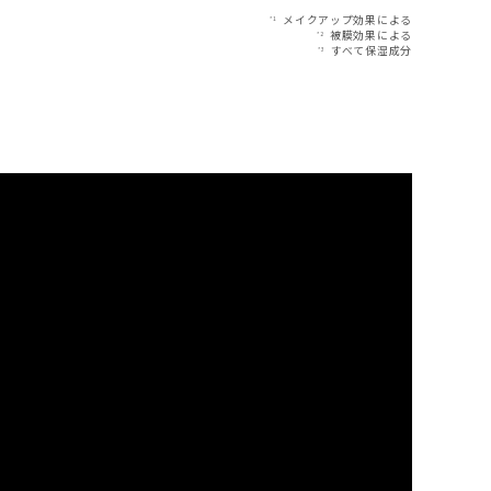
メイクアップ効果による
*1
被膜効果による
*2
すべて保湿成分
*3