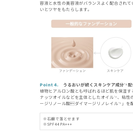
容液と水性の美容液がバランスよく配合されて
いとツヤをもたらします。
Point 4.
うるおいが続くスキンケア成分
配
*2
植物ヒアルロン酸とも呼ばれるほど肌を保湿す
ナッツオイルなどを主体としたオイル
、粘性
*3
ージリノール酸ダイマージリノレイル
」を
*3
※石鹸で落とせます
※SPF44 PA+++