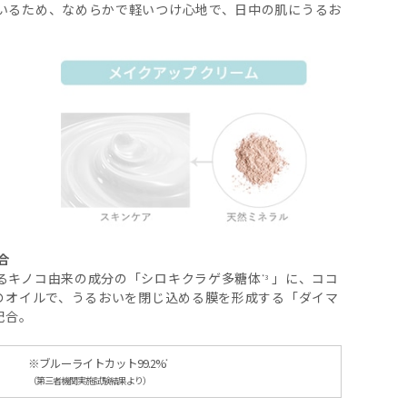
いるため、なめらかで軽いつけ心地で、日中の肌にうるお
合
るキノコ由来の成分の「シロキクラゲ多糖体
」に、ココ
*3
のオイルで、うるおいを閉じ込める膜を形成する「ダイマ
配合。
※ブルーライトカット99.2%
*
（第三者機関実施試験結果より）