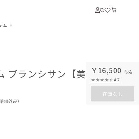
テム
￥16,500
ラム ブランシサン【美白美容
4.7
在庫なし
医薬部外品）