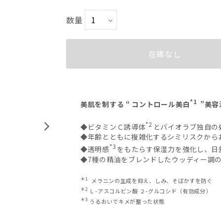
数量
在庫なし
*1
美肌を制する “ コントロール美白
”美容
*2
◆ビタミンＣ誘導体
とバイオラブ独自の
◆年齢とともに複雑化するシミリスクから
*3
◆透明感
をもたらす保湿力を強化し、日
◆7種の精油をブレンドしたウッディー調
＊1
メラニンの生成を抑え、しみ、そばかすを防ぐ
＊2
Ｌ-アスコルビン酸 ２-グルコシド（有効成
＊3
うるおいでキメが整った状態