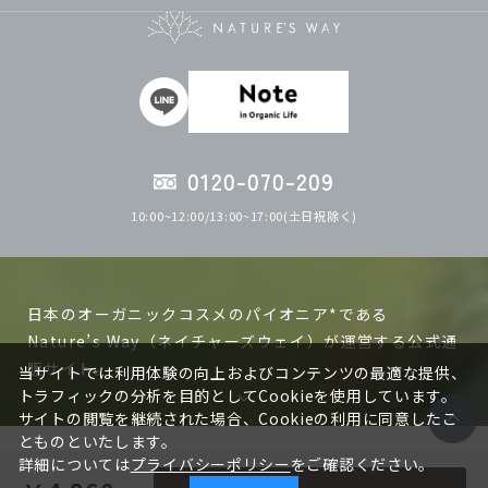
0120-070-209
10:00~12:00/13:00~17:00(土日祝除く)
日本のオーガニックコスメのパイオニア*である
Nature’s Way（ネイチャーズウェイ）が運営する公式通
販サイト。
当サイトでは利用体験の向上およびコンテンツの最適な提供、
トラフィックの分析を目的としてCookieを使用しています。
サイトの閲覧を継続された場合、Cookieの利用に同意したこ
ネイチャーズウェイの製品は日本で作る、日本人の肌に
とものといたします。
あった自然化粧品、オーガニックコスメを目指して研究
サイトポリシー
プライバシーポリシー
特定商取引法に基づく表記
詳細については
プライバシーポリシー
をご確認ください。
開発しています。山梨県北杜市には「有機JAS認証」を取
企業情報
採用