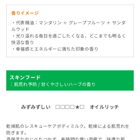
香りイメージ
・代表精油：マンダリン ＋ グレープフルーツ ＋ サンダ
ルウッド
・光り溢れる毎日を過ごしたくなる、どこまでも明るく
快活な香り
・幸福感とエネルギーに満ちた印象の香り
スキンフード
：肌荒れ予防 / 甘くやさしいハーブの香り
みずみずしい □□□□★□ オイルリッチ
乾燥肌のレスキューケアボディミルク。乾燥による肌荒れを
防ぎます。
高保湿なのにべたつかず、長時間の潤い効果で、快適な肌