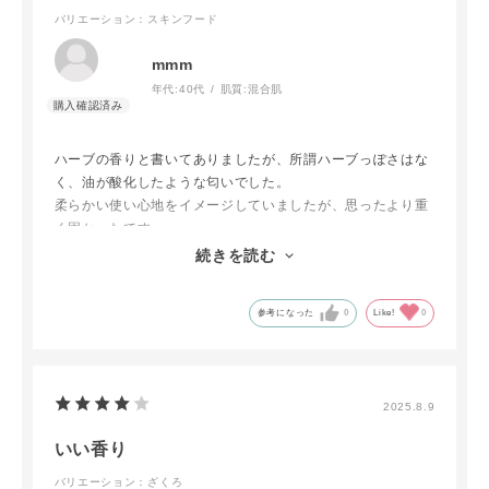
バリエーション：スキンフード
mmm
年代:
40代
肌質:
混合肌
ハーブの香りと書いてありましたが、所謂ハーブっぽさはな
く、油が酸化したような匂いでした。
柔らかい使い心地をイメージしていましたが、思ったより重
く固かったです。
保湿力は強いので冬の超乾燥した時期にはちょうど良いかな
続きを読む
という感じでした。
参考になった
0
Like!
0
2025.8.9
いい香り
バリエーション：ざくろ