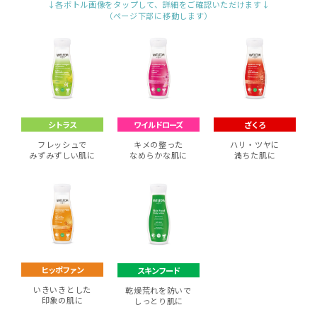
↓各ボトル画像をタップして、詳細をご確認いただけます↓
（ページ下部に移動します）
シトラス
ワイルドローズ
ざくろ
フレッシュで
キメの整った
ハリ・ツヤに
みずみずしい肌に
なめらかな肌に
満ちた肌に
ヒッポファン
スキンフード
いきいきとした
乾燥荒れを防いで
印象の肌に
しっとり肌に