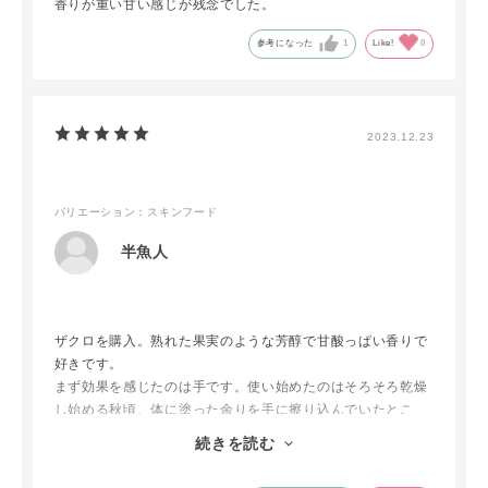
香りが重い甘い感じが残念でした。
参考になった
1
Like!
0
2023.12.23
バリエーション：スキンフード
半魚人
ザクロを購入。熟れた果実のような芳醇で甘酸っぱい香りで
好きです。
まず効果を感じたのは手です。使い始めたのはそろそろ乾燥
し始める秋頃、体に塗った余りを手に擦り込んでいたとこ
ろ…手の乾燥がなんだかいつもより大人しかったんです。荒
続きを読む
れやすい手でこれならば、ボディにも確実に効いてるなと実
感しました。