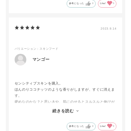
参考になった
0
Like!
0
2023.9.14
バリエーション：スキンフード
マンゴー
センシティブスキンを購入。
ほんのりココナッツのような香りがしますが、すぐに消えま
す。
硬めなのかな？と思いきや、肌にのせるとスルスルと伸びが
よく、しっかり保湿されている感じがしました。
続きを読む
今はまだ暑いので重く感じますが、乾燥してきたらちょうど
よくなりそうです。
参考になった
0
Like!
0