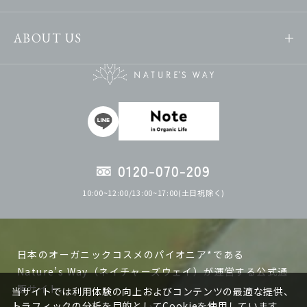
ABOUT US
0120-070-209
10:00~12:00/13:00~17:00(土日祝除く)
日本のオーガニックコスメのパイオニア*である
Nature’s Way（ネイチャーズウェイ）が運営する公式通
販サイト。
当サイトでは利用体験の向上およびコンテンツの最適な提供、
トラフィックの分析を目的としてCookieを使用しています。