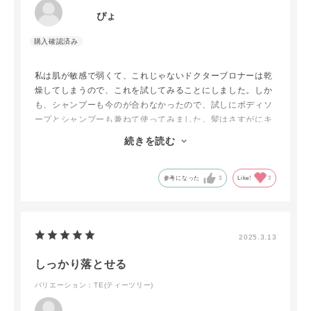
ぴょ
私は肌が敏感で弱くて、これじゃないドクターブロナーは乾
燥してしまうので、これを試してみることにしました。しか
も、シャンプーも今のが合わなかったので、試しにボディソ
ープとシャンプーも兼ねて使ってみました。髪はさすがにキ
シキシします。でもアレルギーが出ないので、シャンプー石
続きを読む
鹸用トリートメントを他で買い、使うことにしました。問題
なくて助かっています。シャンプーとしては、トリートメン
トカラーのもちが、なぜか良かったので、意外ないい点だと
参考になった
3
Like!
3
思いました。
2025.3.13
しっかり落とせる
バリエーション：TE(ティーツリー)