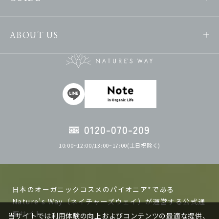
ABOUT US
0120-070-209
10:00~12:00/13:00~17:00(土日祝除く)
日本のオーガニックコスメのパイオニア*である
Nature’s Way（ネイチャーズウェイ）が運営する公式通
販サイト。
当サイトでは利用体験の向上およびコンテンツの最適な提供、