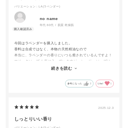
バリエーション：LA(ラベンダー)
no name
年代:
60代
肌質:
乾燥肌
今回はラベンダーを購入しました。
香料は合成ではなく、本物の天然精油なので
本当に、ラベンダーの香りにいつも癒されているんですよ！
マジックソープ も気に入っていますが、シュガー ソープは
保湿力が優れているので良いと思います。
続きを読む
参考になった
2
Like!
1
2025.12.3
しっとりいい香り
バリエーション：LA(ラベンダー)