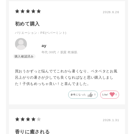
2026.6.26
初めて購入
バリエーション：PE(ペパーミント)
ay
年代:
30代
肌質:
乾燥肌
買おうかずっと悩んでてこれから暑くなり、ベタベタとお風
呂上がりの暑さが少しでも良くなればなと思い購入しまし
た！子供もめっちゃ良い！と喜んでました。
参考になった
0
Like!
0
2026.1.31
香りに癒される