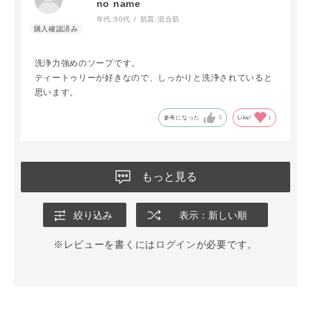
no name
年代:
50代
肌質:
混合肌
洗浄力強めのソープです。
ティートゥリーが好きなので、しっかりと洗浄されていると
思います。
参考になった
3
Like!
1
もっと見る
絞り込み
表示：新しい順
※レビューを書くには
ログイン
が必要です。