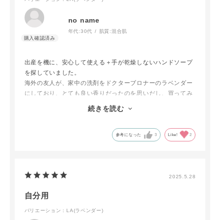
no name
年代:
30代
肌質:
混合肌
出産を機に、安心して使える＋手が乾燥しないハンドソープ
を探していました。
海外の友人が、家中の洗剤をドクターブロナーのラベンダー
にしており、とても良い香りだったのを思いだし、買ってみ
た所大正解でした。
続きを読む
家事や育児の合間に、ラベンダーの香りで癒されます。ま
た、冬でも乾燥を感じない洗い上がりです。
参考になった
3
Like!
2
2025.5.28
自分用
バリエーション：LA(ラベンダー)