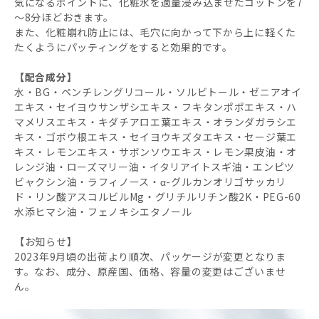
気になるポイントに、化粧水を適量浸み込ませたコットンを7
～8分ほどおきます。
また、化粧崩れ防止には、毛穴に向かって下から上に軽くた
たくようにパッティングをすると効果的です。
【配合成分】
水・BG・ペンチレングリコール・ソルビトール・ゼニアオイ
エキス・セイヨウサンザシエキス・フキタンポポエキス・ハ
マメリスエキス・キダチアロエ葉エキス・オランダガラシエ
キス・ゴボウ根エキス・セイヨウキズタエキス・セージ葉エ
キス・レモンエキス・サボンソウエキス・レモン果皮油・オ
レンジ油・ローズマリー油・イタリアイトスギ油・エンピツ
ビャクシン油・ラフィノース・α-グルカンオリゴサッカリ
ド・リン酸アスコルビルMg・グリチルリチン酸2K・PEG-60
水添ヒマシ油・フェノキシエタノール
【お知らせ】
2023年9月頃の出荷より順次、パッケージが変更となりま
す。なお、成分、原産国、価格、容量の変更はございませ
ん。