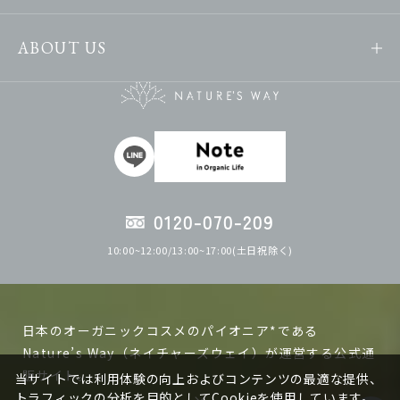
ABOUT US
0120-070-209
10:00~12:00/13:00~17:00(土日祝除く)
日本のオーガニックコスメのパイオニア*である
Nature’s Way（ネイチャーズウェイ）が運営する公式通
販サイト。
当サイトでは利用体験の向上およびコンテンツの最適な提供、
トラフィックの分析を目的としてCookieを使用しています。