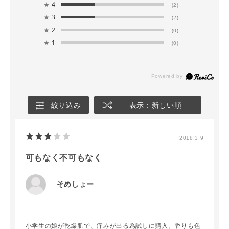
★
4
(2)
★
3
(2)
★
2
(0)
★
1
(0)
絞り込み
表示：新しい順
2018.3.9
可もなく不可もなく
そめしょー
小学生の娘が乾燥肌で、痒みが出る為試しに購入。香りも色