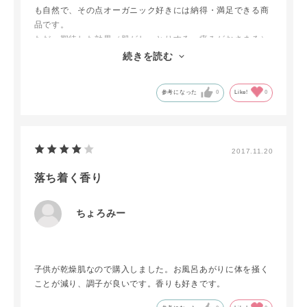
も自然で、その点オーガニック好きには納得・満足できる商
品です。
ただ、期待した効果（肌がしっとりする、痒みがおさまる）
は得られなかったので、3点としました。次回は、クリーミ
続きを読む
ーバスミルクを試してみたいです。
参考になった
0
Like!
0
2017.11.20
落ち着く香り
ちょろみー
子供が乾燥肌なので購入しました。お風呂あがりに体を掻く
ことが減り、調子が良いです。香りも好きです。