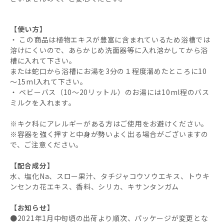
【使い方】
・ この商品は植物エキスが豊富に含まれているため浴槽では
溶けにくいので、あらかじめ洗面器等に入れ溶かしてから浴
槽に入れて下さい。
または蛇口から浴槽にお湯を3分の１程度溜めたところに10
～15ml入れて下さい。
・ ベビーバス（10～20リットル）のお湯には10ml程のバス
ミルクを入れます。
※キク科にアレルギーがある方はご使用をお避けください。
※容器を強く押すと中身が勢いよく出る場合がございますの
で、ご注意ください。
【配合成分】
水、塩化Na、スロー果汁、タチジャコウソウエキス、トウキ
ンセンカ花エキス、香料、シリカ、キサンタンガム
【お知らせ】
●2021年1月中旬頃の出荷より順次、パッケージが変更とな