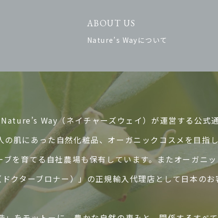
ABOUT US
Nature’s Wayについて
ature’s Way（ネイチャーズウェイ）が運営する公式
人の肌にあった自然化粧品、オーガニックコスメを目指
ハーブを育てる自社農場も保有しています。またオーガニ
ER’S（ドクターブロナー）」の正規輸入代理店として日本
造」をモットーに、豊かな自然の恵みと、関係するすべ