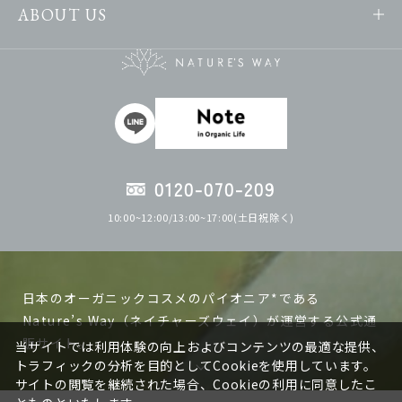
ABOUT US
0120-070-209
10:00~12:00/13:00~17:00(土日祝除く)
日本のオーガニックコスメのパイオニア*である
Nature’s Way（ネイチャーズウェイ）が運営する公式通
販サイト。
当サイトでは利用体験の向上およびコンテンツの最適な提供、
トラフィックの分析を目的としてCookieを使用しています。
サイトの閲覧を継続された場合、Cookieの利用に同意したこ
ネイチャーズウェイの製品は日本で作る、日本人の肌に