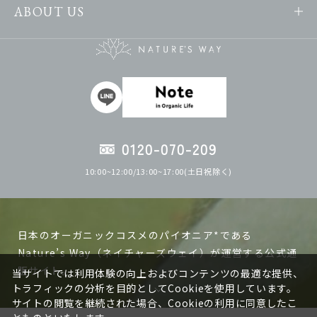
ABOUT US
0120-070-209
10:00~12:00/13:00~17:00(土日祝除く)
日本のオーガニックコスメのパイオニア*である
Nature’s Way（ネイチャーズウェイ）が運営する公式通
販サイト。
当サイトでは利用体験の向上およびコンテンツの最適な提供、
トラフィックの分析を目的としてCookieを使用しています。
サイトの閲覧を継続された場合、Cookieの利用に同意したこ
ネイチャーズウェイの製品は日本で作る、日本人の肌に