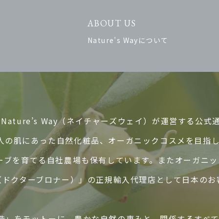
ABOUT US
Nature’s Wayについて
ature’s Way（ネイチャーズウェイ）が運営する公式
人の肌にあった自然化粧品、オーガニックコスメを目指
ハーブを育てる自社農場も保有しています。またオーガニ
ER’S（ドクターブロナー）」の正規輸入代理店として日本
造」をモットーに、豊かな自然の恵みと、関係するすべ