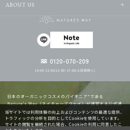
ABOUT US
0120-070-209
10:00~12:00/13:00~17:00(土日祝除く)
日本のオーガニックコスメのパイオニア*である
Nature’s Way（ネイチャーズウェイ）が運営する公式通
販サイト。
当サイトでは利用体験の向上およびコンテンツの最適な提供、
トラフィックの分析を目的としてCookieを使用しています。
サイトの閲覧を継続された場合、Cookieの利用に同意したこ
ネイチャーズウェイの製品は日本で作る、日本人の肌に