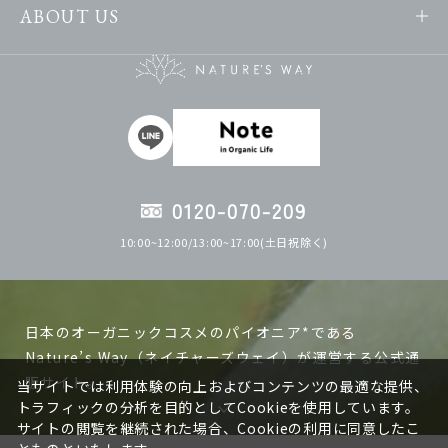
ABOUT US
0120-070-209
10:00~12:00/13:00~17:00(土日祝除く)
日本のオーガニックコスメのパイオニア*である
Nature’s Way（ネイチャーズウェイ）が運営する公式通
販サイト。
当サイトでは利用体験の向上およびコンテンツの最適な提供、
トラフィックの分析を目的としてCookieを使用しています。
サイトの閲覧を継続された場合、Cookieの利用に同意したこ
ネイチャーズウェイの製品は日本で作る、日本人の肌に