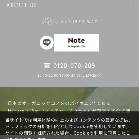
ABOUT US
0120-070-209
10:00~12:00/13:00~17:00(土日祝除く)
日本のオーガニックコスメのパイオニア*である
Nature’s Way（ネイチャーズウェイ）が運営する公式通
販サイト。
当サイトでは利用体験の向上およびコンテンツの最適な提供、
トラフィックの分析を目的としてCookieを使用しています。
サイトの閲覧を継続された場合、Cookieの利用に同意したこ
ネイチャーズウェイの製品は日本で作る、日本人の肌に