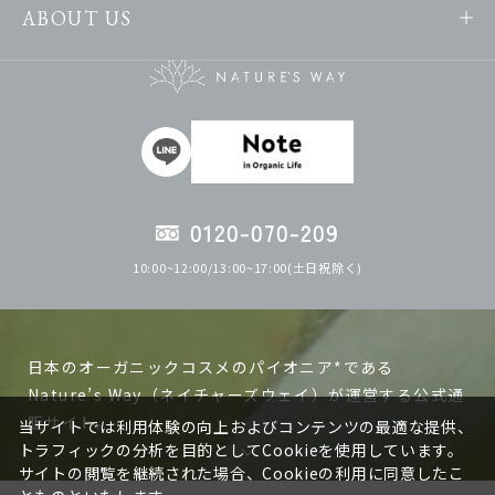
ABOUT US
0120-070-209
10:00~12:00/13:00~17:00(土日祝除く)
日本のオーガニックコスメのパイオニア*である
Nature’s Way（ネイチャーズウェイ）が運営する公式通
販サイト。
当サイトでは利用体験の向上およびコンテンツの最適な提供、
トラフィックの分析を目的としてCookieを使用しています。
サイトの閲覧を継続された場合、Cookieの利用に同意したこ
ネイチャーズウェイの製品は日本で作る、日本人の肌に