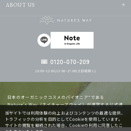
ABOUT US
0120-070-209
10:00~12:00/13:00~17:00(土日祝除く)
日本のオーガニックコスメのパイオニア*である
Nature’s Way（ネイチャーズウェイ）が運営する公式通
販サイト。
当サイトでは利用体験の向上およびコンテンツの最適な提供、
トラフィックの分析を目的としてCookieを使用しています。
サイトの閲覧を継続された場合、Cookieの利用に同意したこ
ネイチャーズウェイの製品は日本で作る、日本人の肌に